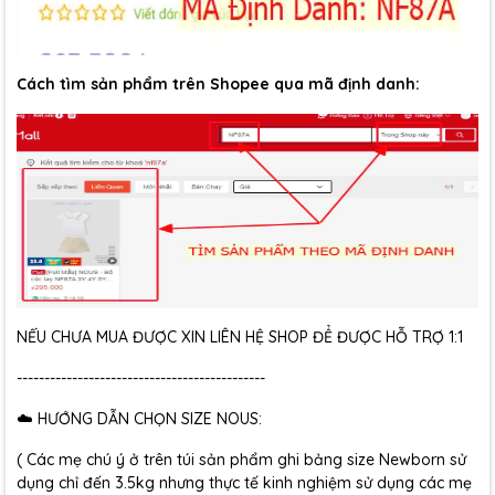
Cách tìm sản phẩm trên Shopee qua mã định danh:
NẾU CHƯA MUA ĐƯỢC XIN LIÊN HỆ SHOP ĐỂ ĐƯỢC HỖ TRỢ 1:1
---------------------------------------------
☁️ HƯỚNG DẪN CHỌN SIZE NOUS:
( Các mẹ chú ý ở trên túi sản phẩm ghi bảng size Newborn sử
dụng chỉ đến 3.5kg nhưng thực tế kinh nghiệm sử dụng các mẹ