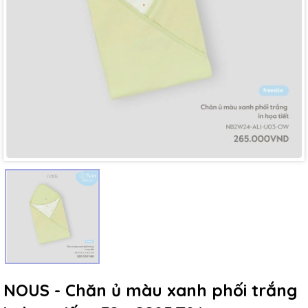
Mã giảm giá:
Ngày hết hạn:
Điều kiện:
NOUS - Chăn ủ màu xanh phối trắng