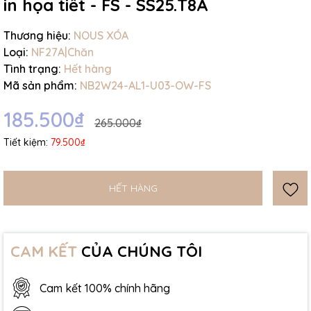
in họa tiết - FS - SS25.T8A
Thương hiệu:
NOUS XÓA
Loại:
NF27A|Chăn
Tình trạng:
Hết hàng
Mã sản phẩm:
NB2W24-AL1-U03-OW-FS
185.500₫
265.000₫
Tiết kiệm:
79.500₫
HẾT HÀNG
CAM KẾT
CỦA CHÚNG TÔI
Cam kết 100% chính hãng