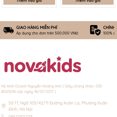
Thêm vào giỏ
Thêm vào giỏ
GIAO HÀNG MIỄN PHÍ
CHÍNH
Áp dụng cho đơn trên 500.000 VNĐ
100% s
Hộ Kinh Doanh Nguyễn Hoàng Anh ( GIấy chứng nhận: 01D-
8005016 cấp ngày 18/07/2017 )
Số 17, Ngõ 105/42/11 Đường Xuân La, Phường Xuân
Đỉnh, Hà Nội
0917.053.073