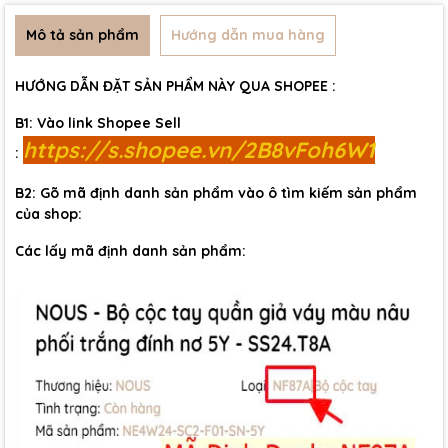
Mô tả sản phẩm
Hướng dẫn mua hàng
HƯỚNG DẪN ĐẶT SẢN PHẨM NÀY QUA SHOPEE :
B1: Vào link Shopee Sell
https://s.shopee.vn/2B8vFoh6W1
:
B2: Gõ mã định danh sản phẩm vào ô tìm kiếm sản phẩm
của shop:
Các lấy mã định danh sản phẩm: