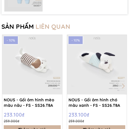
SẢN PHẨM
LIÊN QUAN
- 10%
- 10%
NOUS - Gối ôm hình mèo
NOUS - Gối ôm hình chó
màu nâu - FS - SS26.T8A
màu xanh - FS - SS26.T8A
233.100₫
233.100₫
259.000₫
259.000₫