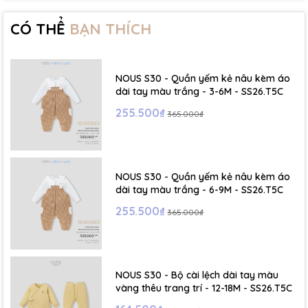
- Size 2 - 3Y: ( Viết tắt: 2Y) chiều cao: 86 - 96cm ~ cân nặng: 13 -
15Kg
CÓ THỂ
BẠN THÍCH
- Size 3 - 4Y: ( Viết tắt: 3Y) chiều cao: 96 - 106cm ~ cân nặng: 15 -
17Kg
NOUS S30 - Quần yếm kẻ nâu kèm áo
- Size 4 - 5Y: ( Viết tắt: 4Y) chiều cao: 107 - 114cm ~ cân nặng: 17
dài tay màu trắng - 3-6M - SS26.T5C
- 19Kg
255.500₫
365.000₫
- Size 5 - 6Y: ( Viết tắt: 5Y) chiều cao: 114 - 122cm ~ cân nặng: 19
- 22Kg
NOUS S30 - Quần yếm kẻ nâu kèm áo
☁️ Bảng Size Mũ, Giày và Phụ kiện :
dài tay màu trắng - 6-9M - SS26.T5C
255.500₫
365.000₫
- NB : Dưới 6 kg
- Size S: 0-6 tháng
- Size M : 6-12 tháng
NOUS S30 - Bộ cài lệch dài tay màu
vàng thêu trang trí - 12-18M - SS26.T5C
- Size L : 12-24 tháng