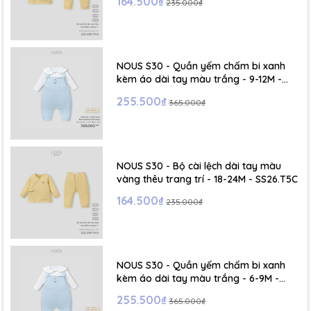
164.500₫
235.000₫
- Size XL :2- 6 tuổi
NOUS S30 - Quần yếm chấm bi xanh
kèm áo dài tay màu trắng - 9-12M -
SS26.T5C
255.500₫
365.000₫
NOUS S30 - Bộ cài lệch dài tay màu
vàng thêu trang trí - 18-24M - SS26.T5C
164.500₫
235.000₫
NOUS S30 - Quần yếm chấm bi xanh
kèm áo dài tay màu trắng - 6-9M -
SS26.T5C
255.500₫
365.000₫