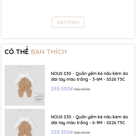
- Size 12 - 18m:( Viết tắt: 12M) chiều cao: 79cm ~ cân nặng: 10 -
11.5Kg
Xem thêm
- Size 18 - 24m:( Viết tắt: 18M) chiều cao: 86cm ~ cân nặng: 11.5 -
13Kg
- Size 2 - 3Y: ( Viết tắt: 2Y) chiều cao: 86 - 96cm ~ cân nặng: 13 -
15Kg
CÓ THỂ
BẠN THÍCH
- Size 3 - 4Y: ( Viết tắt: 3Y) chiều cao: 96 - 106cm ~ cân nặng: 15 -
17Kg
NOUS S30 - Quần yếm kẻ nâu kèm áo
- Size 4 - 5Y: ( Viết tắt: 4Y) chiều cao: 107 - 114cm ~ cân nặng: 17
dài tay màu trắng - 3-6M - SS26.T5C
- 19Kg
255.500₫
365.000₫
- Size 5 - 6Y: ( Viết tắt: 5Y) chiều cao: 114 - 122cm ~ cân nặng: 19
- 22Kg
NOUS S30 - Quần yếm kẻ nâu kèm áo
☁️ Bảng Size Mũ, Giày và Phụ kiện :
dài tay màu trắng - 6-9M - SS26.T5C
255.500₫
365.000₫
- NB : Dưới 6 kg