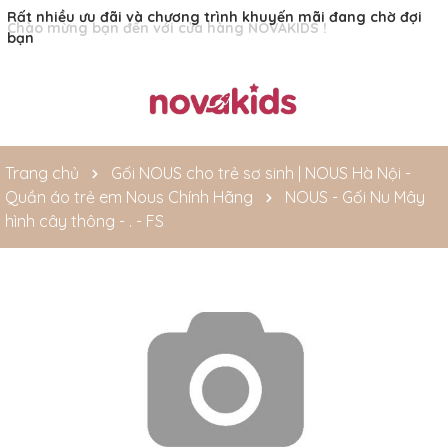
Rất nhiều ưu đãi và chương trình khuyến mãi đang chờ đợi
bạn
Trang chủ
Gối NOUS cho trẻ sơ sinh | NOUS Hà Nội -
Quần áo trẻ em Nous Chính Hãng
NOUS - Gối Nu Mây
hình cây thông - . - FS