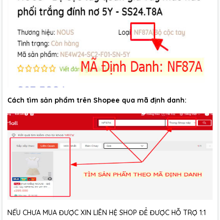
Cách tìm sản phẩm trên Shopee qua mã định danh:
NẾU CHƯA MUA ĐƯỢC XIN LIÊN HỆ SHOP ĐỂ ĐƯỢC HỖ TRỢ 1:1