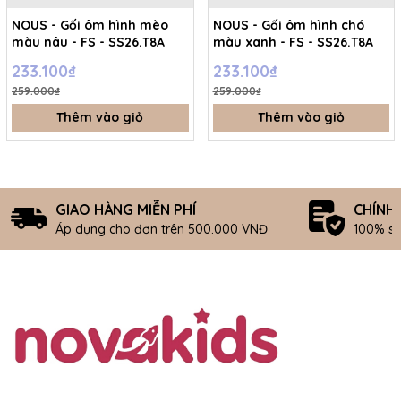
NOUS - Gối ôm hình mèo
NOUS - Gối ôm hình chó
màu nâu - FS - SS26.T8A
màu xanh - FS - SS26.T8A
233.100₫
233.100₫
259.000₫
259.000₫
Thêm vào giỏ
Thêm vào giỏ
GIAO HÀNG MIỄN PHÍ
CHÍNH
Áp dụng cho đơn trên 500.000 VNĐ
100% s