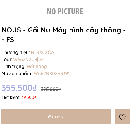
NOUS - Gối Nu Mây hình cây thông - .
- FS
Mã giảm giá:
Thương hiệu:
NOUS XÓA
Ngày hết hạn:
Loại:
W662NX08|Gối
Điều kiện:
Tình trạng:
Hết hàng
Mã sản phẩm:
W662NX08FS395
355.500₫
395.000₫
Tiết kiệm:
39.500₫
HẾT HÀNG