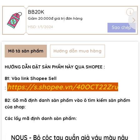
BB20K
Giảm 20.000đ giá trị đơn hàng
HSD: 1/1/2024
Sao chép
Mô tả sản phẩm
Hướng dẫn mua hàng
HƯỚNG DẪN ĐẶT SẢN PHẨM NÀY QUA SHOPEE :
B1: Vào link Shopee Sell
https://s.shopee.vn/40OCT22Zru
:
B2: Gõ mã định danh sản phẩm vào ô tìm kiếm sản phẩm
của shop:
Các lấy mã định danh sản phẩm: