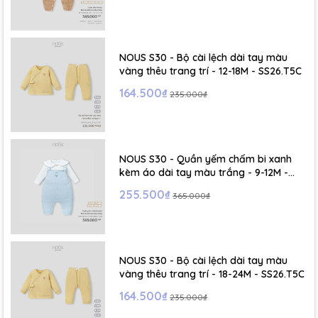
- Size S: 0-6 tháng
- Size M : 6-12 tháng
NOUS S30 - Bộ cài lệch dài tay màu
vàng thêu trang trí - 12-18M - SS26.T5C
- Size L : 12-24 tháng
164.500₫
235.000₫
- Size XL :2- 6 tuổi
NOUS S30 - Quần yếm chấm bi xanh
kèm áo dài tay màu trắng - 9-12M -
SS26.T5C
255.500₫
365.000₫
NOUS S30 - Bộ cài lệch dài tay màu
vàng thêu trang trí - 18-24M - SS26.T5C
164.500₫
235.000₫