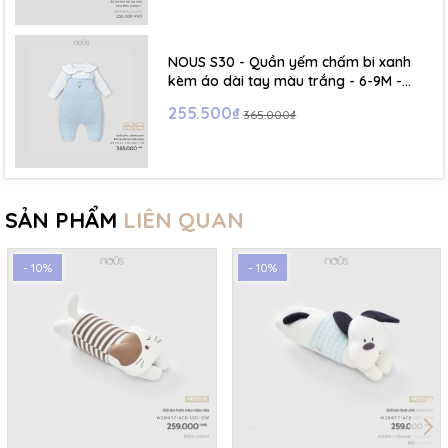
NOUS S30 - Quần yếm chấm bi xanh
kèm áo dài tay màu trắng - 6-9M -
SS26.T5C
255.500₫
365.000₫
SẢN PHẨM
LIÊN QUAN
- 10%
- 10%