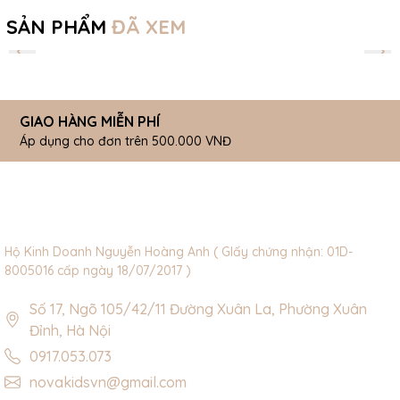
SẢN PHẨM
ĐÃ XEM
GIAO HÀNG MIỄN PHÍ
Áp dụng cho đơn trên 500.000 VNĐ
Hộ Kinh Doanh Nguyễn Hoàng Anh ( GIấy chứng nhận: 01D-
8005016 cấp ngày 18/07/2017 )
Số 17, Ngõ 105/42/11 Đường Xuân La, Phường Xuân
Đỉnh, Hà Nội
0917.053.073
novakidsvn@gmail.com