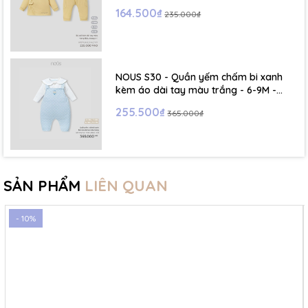
164.500₫
235.000₫
NOUS S30 - Quần yếm chấm bi xanh
kèm áo dài tay màu trắng - 6-9M -
SS26.T5C
255.500₫
365.000₫
SẢN PHẨM
LIÊN QUAN
- 10%