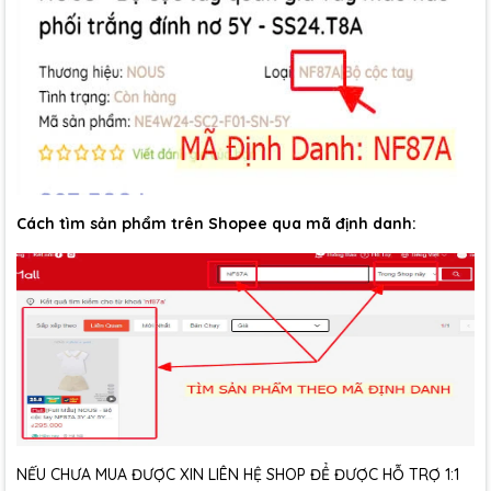
Cách tìm sản phẩm trên Shopee qua mã định danh:
NẾU CHƯA MUA ĐƯỢC XIN LIÊN HỆ SHOP ĐỂ ĐƯỢC HỖ TRỢ 1:1