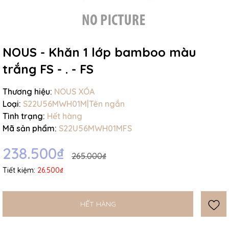
NOUS - Khăn 1 lớp bamboo màu
trắng FS - . - FS
Thương hiệu:
NOUS XÓA
Loại:
S22U56MWH01M|Tên ngắn
Mã giảm giá:
Tình trạng:
Hết hàng
Mã sản phẩm:
S22U56MWH01MFS
Ngày hết hạn:
238.500₫
Điều kiện:
265.000₫
Tiết kiệm:
26.500₫
HẾT HÀNG