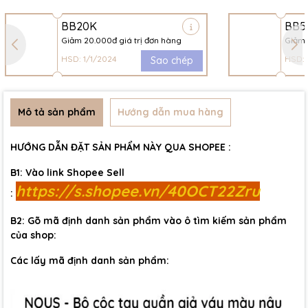
BB20K
BB5
Giảm 20.000đ giá trị đơn hàng
Giảm 
HSD: 1/1/2024
HSD: 
Sao chép
Mô tả sản phẩm
Hướng dẫn mua hàng
HƯỚNG DẪN ĐẶT SẢN PHẨM NÀY QUA SHOPEE :
B1: Vào link Shopee Sell
https://s.shopee.vn/40OCT22Zru
:
B2: Gõ mã định danh sản phẩm vào ô tìm kiếm sản phẩm
của shop:
Các lấy mã định danh sản phẩm: