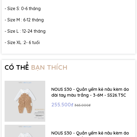
- Size S: 0-6 tháng
- Size M : 6-12 tháng
- Size L : 12-24 tháng
- Size XL :2- 6 tuổi
CÓ THỂ
BẠN THÍCH
NOUS S30 - Quần yếm kẻ nâu kèm áo
dài tay màu trắng - 3-6M - SS26.T5C
255.500₫
365.000₫
NOUS S30 - Quần yếm kẻ nâu kèm áo