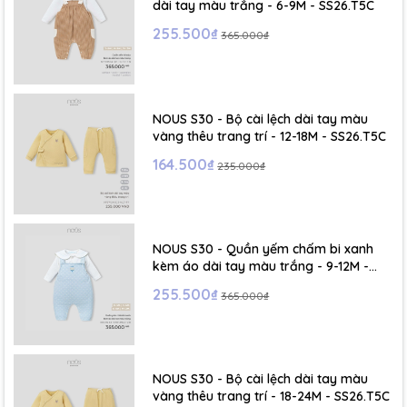
dài tay màu trắng - 6-9M - SS26.T5C
255.500₫
365.000₫
NOUS S30 - Bộ cài lệch dài tay màu
vàng thêu trang trí - 12-18M - SS26.T5C
164.500₫
235.000₫
NOUS S30 - Quần yếm chấm bi xanh
kèm áo dài tay màu trắng - 9-12M -
SS26.T5C
255.500₫
365.000₫
NOUS S30 - Bộ cài lệch dài tay màu
vàng thêu trang trí - 18-24M - SS26.T5C