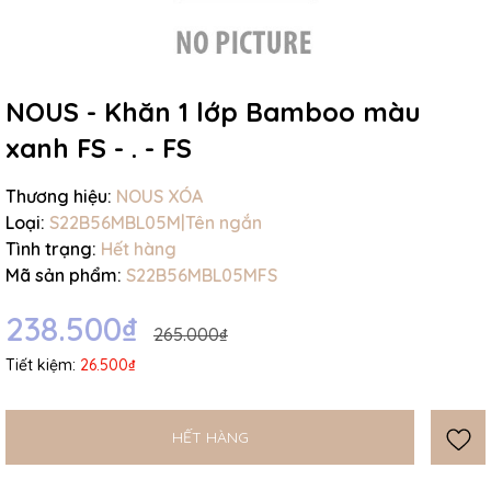
NOUS - Khăn 1 lớp Bamboo màu
xanh FS - . - FS
Mã giảm giá:
Thương hiệu:
NOUS XÓA
Ngày hết hạn:
Loại:
S22B56MBL05M|Tên ngắn
Điều kiện:
Tình trạng:
Hết hàng
Mã sản phẩm:
S22B56MBL05MFS
238.500₫
265.000₫
Tiết kiệm:
26.500₫
HẾT HÀNG