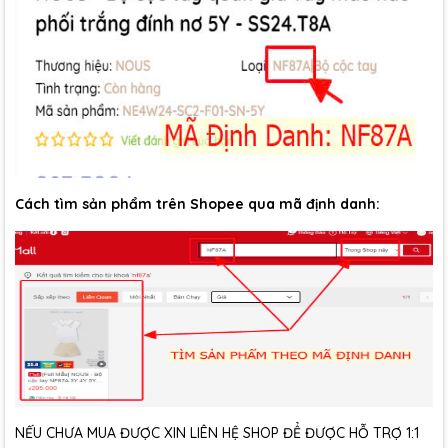
Cách tìm sản phẩm trên Shopee qua mã định danh:
NẾU CHƯA MUA ĐƯỢC XIN LIÊN HỆ SHOP ĐỂ ĐƯỢC HỖ TRỢ 1:1