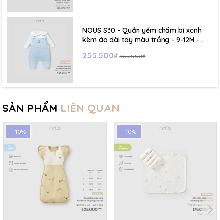
NOUS S30 - Quần yếm chấm bi xanh
kèm áo dài tay màu trắng - 9-12M -
SS26.T5C
255.500₫
365.000₫
SẢN PHẨM
LIÊN QUAN
- 10%
- 10%