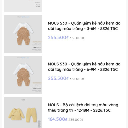
- Size S: 0-6 tháng
- Size M : 6-12 tháng
NOUS S30 - Quần yếm kẻ nâu kèm áo
dài tay màu trắng - 3-6M - SS26.T5C
- Size L : 12-24 tháng
255.500₫
365.000₫
- Size XL :2- 6 tuổi
NOUS S30 - Quần yếm kẻ nâu kèm áo
dài tay màu trắng - 6-9M - SS26.T5C
255.500₫
365.000₫
NOUS - Bộ cài lệch dài tay màu vàng
thêu trang trí - 12-18M - SS26.T5C
164.500₫
235.000₫