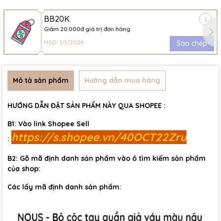
BB20K
Giảm 20.000đ giá trị đơn hàng
HSD: 1/1/2024
Sao chép
Mô tả sản phẩm
Hướng dẫn mua hàng
HƯỚNG DẪN ĐẶT SẢN PHẨM NÀY QUA SHOPEE :
B1: Vào link Shopee Sell
https://s.shopee.vn/40OCT22Zru
:
B2: Gõ mã định danh sản phẩm vào ô tìm kiếm sản phẩm
của shop:
Các lấy mã định danh sản phẩm: