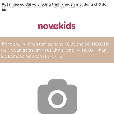
Rất nhiều ưu đãi và chương trình khuyến mãi đang chờ đợi
bạn
Trang chủ
Khăn tắm đa năng NOUS cho bé | NOUS Hà
Nội - Quần áo trẻ em Nous Chính Hãng
NOUS - Khăn 1
lớp Bamboo màu xanh FS - . - FS