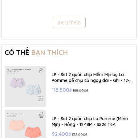
- Size 12 - 18m:( Viết tắt: 12M) chiều cao: 79cm ~ cân nặng: 10 -
11.5Kg
Xem thêm
- Size 18 - 24m:( Viết tắt: 18M) chiều cao: 86cm ~ cân nặng: 11.5 -
13Kg
- Size 2 - 3Y: ( Viết tắt: 2Y) chiều cao: 86 - 96cm ~ cân nặng: 13 -
15Kg
CÓ THỂ
BẠN THÍCH
- Size 3 - 4Y: ( Viết tắt: 3Y) chiều cao: 96 - 106cm ~ cân nặng: 15 -
17Kg
LP - Set 2 quần chip Mềm Mịn by La
- Size 4 - 5Y: ( Viết tắt: 4Y) chiều cao: 107 - 114cm ~ cân nặng: 17
Pomme dễ chịu cả ngày dài - Ghi - 12-
- 19Kg
18M - SS26.T6A
115.500₫
165.000₫
- Size 5 - 6Y: ( Viết tắt: 5Y) chiều cao: 114 - 122cm ~ cân nặng: 19
- 22Kg
LP - Set 2 quần chip La Pomme (Mềm
☁️ Bảng Size Mũ, Giày và Phụ kiện :
Mịn) - Hồng - 12-18M - SS26.T6A
92.400₫
132.000₫
- NB : Dưới 6 kg