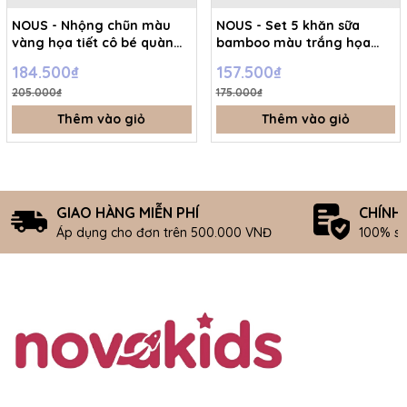
NOUS - Nhộng chũn màu
NOUS - Set 5 khăn sữa
vàng họa tiết cô bé quàng
bamboo màu trắng họa
khăn đỏ - L - SS26.T7A
tiết con cá - FS - SS26.T7A
184.500₫
157.500₫
205.000₫
175.000₫
Thêm vào giỏ
Thêm vào giỏ
GIAO HÀNG MIỄN PHÍ
CHÍNH
Áp dụng cho đơn trên 500.000 VNĐ
100% s