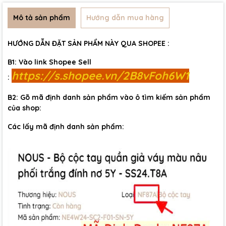
Mô tả sản phẩm
Hướng dẫn mua hàng
HƯỚNG DẪN ĐẶT SẢN PHẨM NÀY QUA SHOPEE :
B1: Vào link Shopee Sell
https://s.shopee.vn/2B8vFoh6W1
:
B2: Gõ mã định danh sản phẩm vào ô tìm kiếm sản phẩm
của shop:
Các lấy mã định danh sản phẩm: