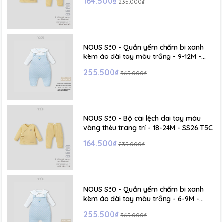
164.500₫
235.000₫
- Size XL :2- 6 tuổi
NOUS S30 - Quần yếm chấm bi xanh
kèm áo dài tay màu trắng - 9-12M -
SS26.T5C
255.500₫
365.000₫
NOUS S30 - Bộ cài lệch dài tay màu
vàng thêu trang trí - 18-24M - SS26.T5C
164.500₫
235.000₫
NOUS S30 - Quần yếm chấm bi xanh
kèm áo dài tay màu trắng - 6-9M -
SS26.T5C
255.500₫
365.000₫