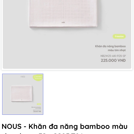
Mã giảm giá:
Ngày hết hạn:
Điều kiện:
NOUS - Khăn đa năng bamboo màu