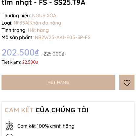
tím nhạt - FS - SS25.T9A
Thương hiệu:
NOUS XÓA
Loại:
NF35A|Khăn đa năng
Tình trạng:
Hết hàng
Mã sản phẩm:
NB2W25-AK1-F05-SP-FS
202.500₫
225.000₫
Tiết kiệm:
22.500₫
HẾT HÀNG
CAM KẾT
CỦA CHÚNG TÔI
Cam kết 100% chính hãng