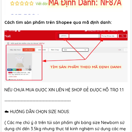
Cách tìm sản phẩm trên Shopee qua mã định danh:
NẾU CHƯA MUA ĐƯỢC XIN LIÊN HỆ SHOP ĐỂ ĐƯỢC HỖ TRỢ 1:1
---------------------------------------------
☁️ HƯỚNG DẪN CHỌN SIZE NOUS:
( Các mẹ chú ý ở trên túi sản phẩm ghi bảng size Newborn sử
dụng chỉ đến 3.5kg nhưng thực tế kinh nghiệm sử dụng các mẹ