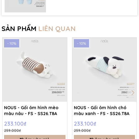
SẢN PHẨM
LIÊN QUAN
- 10%
- 10%
NOUS - Gối ôm hình mèo
NOUS - Gối ôm hình chó
màu nâu - FS - SS26.T8A
màu xanh - FS - SS26.T8A
233.100₫
233.100₫
259.000₫
259.000₫