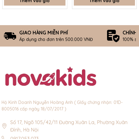
Thêm vào giỏ
Thêm vào giỏ
GIAO HÀNG MIỄN PHÍ
CHÍNH
Áp dụng cho đơn trên 500.000 VNĐ
100% s
Hộ Kinh Doanh Nguyễn Hoàng Anh ( GIấy chứng nhận: 01D-
8005016 cấp ngày 18/07/2017 )
Số 17, Ngõ 105/42/11 Đường Xuân La, Phường Xuân
Đỉnh, Hà Nội
0917.053.073