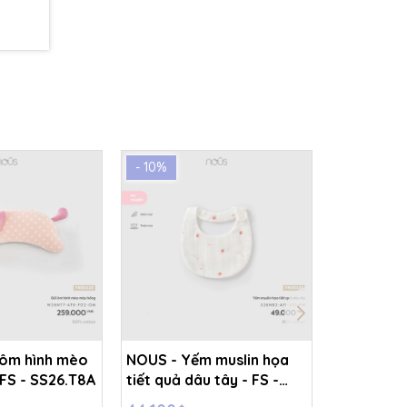
- 10%
- 10%
 ôm hình mèo
NOUS - Yếm muslin họa
NOUS - Gố
FS - SS26.T8A
tiết quả dâu tây - FS -
thêu con 
SS26.T8A
SS26.T8A