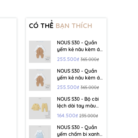
CÓ THỂ
BẠN THÍCH
NOUS S30 - Quần
yếm kẻ nâu kèm áo
dài tay màu trắng -
255.500₫
365.000₫
3-6M - SS26.T5C
NOUS S30 - Quần
yếm kẻ nâu kèm áo
dài tay màu trắng -
255.500₫
365.000₫
6-9M - SS26.T5C
NOUS S30 - Bộ cài
lệch dài tay màu
vàng thêu trang trí
164.500₫
235.000₫
- 12-18M - SS26.T5C
NOUS S30 - Quần
yếm chấm bi xanh