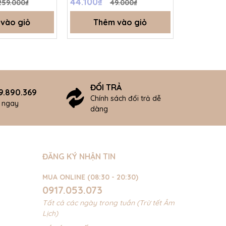
44.100₫
157.500₫
259.000₫
49.000₫
vào giỏ
Thêm vào giỏ
Thê
ĐỔI TRẢ
9.890.369
Chính sách đổi trả dễ
ợ ngay
dàng
ĐĂNG KÝ NHẬN TIN
MUA ONLINE (08:30 - 20:30)
0917.053.073
Tất cả các ngày trong tuần (Trừ tết Âm
Lịch)