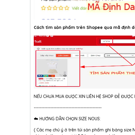
Cách tìm sản phẩm trên Shopee qua mã định d
NẾU CHƯA MUA ĐƯỢC XIN LIÊN HỆ SHOP ĐỂ ĐƯỢC H
---------------------------------------------
☁️ HƯỚNG DẪN CHỌN SIZE NOUS:
( Các mẹ chú ý ở trên túi sản phẩm ghi bảng size