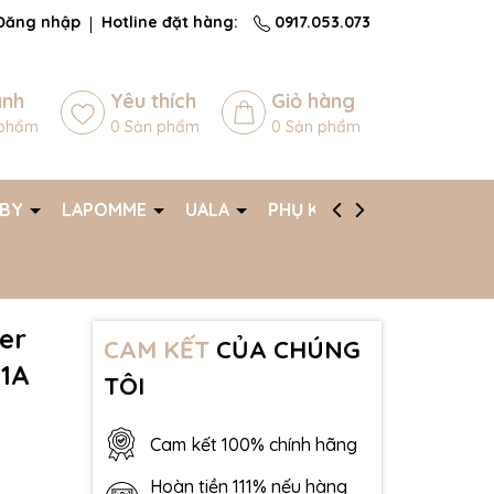
Đăng nhập
Hotline đặt hàng:
0917.053.073
ánh
Yêu thích
Giỏ hàng
phẩm
0
Sản phẩm
0
Sản phẩm
ABY
LAPOMME
UALA
PHỤ KIỆN
AFF
ker
CAM KẾT
CỦA CHÚNG
11A
TÔI
Cam kết 100% chính hãng
Hoàn tiền 111% nếu hàng