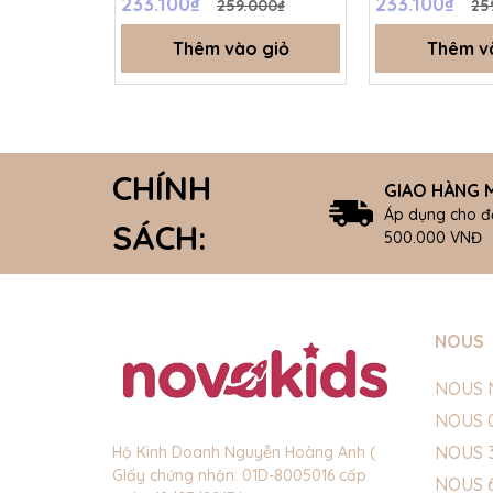
233.100₫
233.100₫
259.000₫
25
Thêm vào giỏ
Thêm v
CHÍNH
GIAO HÀNG M
Áp dụng cho đ
SÁCH:
500.000 VNĐ
NOUS
NOUS 
NOUS 
NOUS 
Hộ Kinh Doanh Nguyễn Hoàng Anh (
GIấy chứng nhận: 01D-8005016 cấp
NOUS 