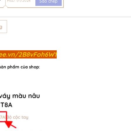
HSD: 1/1/2024
Sao chép
g
pee.vn/2B8vFoh6W1
 sản phẩm của shop: