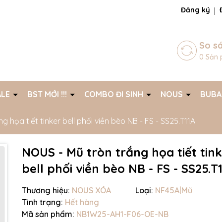
ng chờ đợi bạn
Đăng ký
So s
0
Sản 
ALE
BST MỚI !!!
COMBO ĐI SINH
NOUS
BUB
g họa tiết tinker bell phối viền bèo NB - FS - SS25.T11A
NOUS - Mũ tròn trắng họa tiết tin
bell phối viền bèo NB - FS - SS25.T
Thương hiệu:
NOUS XÓA
Loại:
NF45A|Mũ
Tình trạng:
Hết hàng
Mã giảm giá:
Mã sản phẩm:
NB1W25-AH1-F06-OE-NB