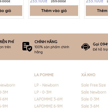
233.100₫
233.100₫
9.000₫
259.000₫
ào giỏ
Thêm vào giỏ
Thêm 
IỄN PHÍ
CHÍNH HÃNG
Gọi 094
ơn trên
100% sản phẩm chính
Để hỗ tr
hãng
LA POMME
XẢ KHO
Newborn
LP - Newborn
Sale Free Size
0-3M
LP - 0-3M
Sale Newborn
3-6M
LAPOMME 3-6M
Sale 0-3M
6-9M
LAPOMME 6-9M
Sale 3-6M