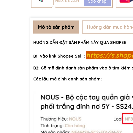
HSD: 1/1/2024
Sao chép
Mô tả sản phẩm
Hướng dẫn mua hàn
HƯỚNG DẪN ĐẶT SẢN PHẨM NÀY QUA SHOPEE :
https://s.sho
B1: Vào link Shopee Sell :
B2: Gõ mã định danh sản phẩm vào ô tìm kiếm
Các lấy mã định danh sản phẩm: