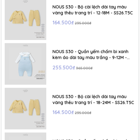
- Size M : 6-12 tháng
NOUS S30 - Bộ cài lệch dài tay màu
vàng thêu trang trí - 12-18M - SS26.T5C
- Size L : 12-24 tháng
164.500₫
235.000₫
- Size XL :2- 6 tuổi
NOUS S30 - Quần yếm chấm bi xanh
kèm áo dài tay màu trắng - 9-12M -
SS26.T5C
255.500₫
365.000₫
NOUS S30 - Bộ cài lệch dài tay màu
vàng thêu trang trí - 18-24M - SS26.T5C
164.500₫
235.000₫