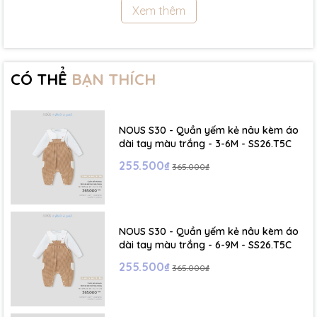
Xem thêm
- Size 18 - 24m:( Viết tắt: 18M) chiều cao: 86cm ~ cân nặng: 11.5 -
13Kg
- Size 2 - 3Y: ( Viết tắt: 2Y) chiều cao: 86 - 96cm ~ cân nặng: 13 -
15Kg
CÓ THỂ
BẠN THÍCH
- Size 3 - 4Y: ( Viết tắt: 3Y) chiều cao: 96 - 106cm ~ cân nặng: 15 -
17Kg
NOUS S30 - Quần yếm kẻ nâu kèm áo
- Size 4 - 5Y: ( Viết tắt: 4Y) chiều cao: 107 - 114cm ~ cân nặng: 17
dài tay màu trắng - 3-6M - SS26.T5C
- 19Kg
255.500₫
365.000₫
- Size 5 - 6Y: ( Viết tắt: 5Y) chiều cao: 114 - 122cm ~ cân nặng: 19
- 22Kg
NOUS S30 - Quần yếm kẻ nâu kèm áo
☁️ Bảng Size Mũ, Giày và Phụ kiện :
dài tay màu trắng - 6-9M - SS26.T5C
255.500₫
365.000₫
- NB : Dưới 6 kg
- Size S: 0-6 tháng