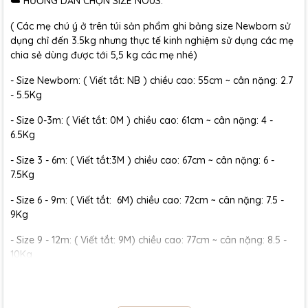
☁️ HƯỚNG DẪN CHỌN SIZE NOUS:
( Các mẹ chú ý ở trên túi sản phẩm ghi bảng size Newborn sử
dụng chỉ đến 3.5kg nhưng thực tế kinh nghiệm sử dụng các mẹ
chia sẻ dùng được tới 5,5 kg các mẹ nhé)
- Size Newborn: ( Viết tắt: NB ) chiều cao: 55cm ~ cân nặng: 2.7
- 5.5Kg
- Size 0-3m: ( Viết tắt: 0M ) chiều cao: 61cm ~ cân nặng: 4 -
6.5Kg
- Size 3 - 6m: ( Viết tắt:3M ) chiều cao: 67cm ~ cân nặng: 6 -
7.5Kg
- Size 6 - 9m: ( Viết tắt: 6M) chiều cao: 72cm ~ cân nặng: 7.5 -
9Kg
- Size 9 - 12m: ( Viết tắt: 9M) chiều cao: 77cm ~ cân nặng: 8.5 -
10Kg
- Size 12 - 18m:( Viết tắt: 12M) chiều cao: 79cm ~ cân nặng: 10 -
11.5Kg