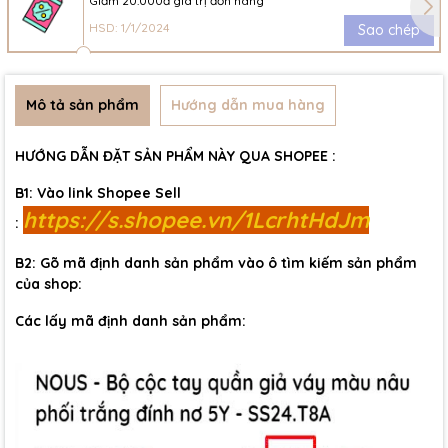
Giảm 20.000đ giá trị đơn hàng
HSD: 1/1/2024
Sao chép
Mô tả sản phẩm
Hướng dẫn mua hàng
HƯỚNG DẪN ĐẶT SẢN PHẨM NÀY QUA SHOPEE :
B1: Vào link Shopee Sell
https://s.shopee.vn/1LcrhtHdJm
:
B2: Gõ mã định danh sản phẩm vào ô tìm kiếm sản phẩm
của shop:
Các lấy mã định danh sản phẩm: