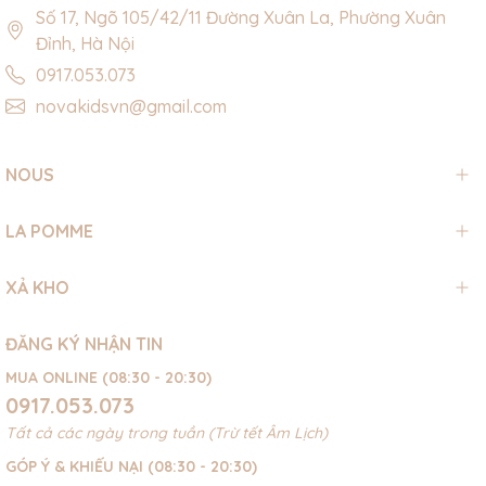
Số 17, Ngõ 105/42/11 Đường Xuân La, Phường Xuân
Đỉnh, Hà Nội
0917.053.073
novakidsvn@gmail.com
NOUS
LA POMME
XẢ KHO
ĐĂNG KÝ NHẬN TIN
MUA ONLINE (08:30 - 20:30)
0917.053.073
Tất cả các ngày trong tuần (Trừ tết Âm Lịch)
GÓP Ý & KHIẾU NẠI (08:30 - 20:30)