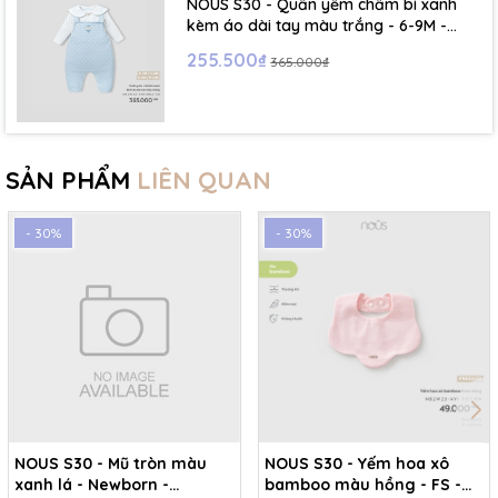
NOUS S30 - Quần yếm chấm bi xanh
kèm áo dài tay màu trắng - 6-9M -
SS26.T5C
255.500₫
365.000₫
SẢN PHẨM
LIÊN QUAN
- 30%
- 30%
NOUS S30 - Mũ tròn màu
NOUS S30 - Yếm hoa xô
xanh lá - Newborn -
bamboo màu hồng - FS -