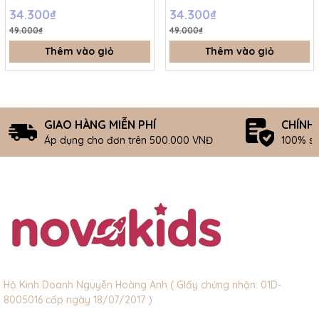
SS26.T5C
SS26.T5C
34.300₫
34.300₫
49.000₫
49.000₫
Thêm vào giỏ
Thêm vào giỏ
GIAO HÀNG MIỄN PHÍ
CHÍNH
Áp dụng cho đơn trên 500.000 VNĐ
100% s
Hộ Kinh Doanh Nguyễn Hoàng Anh ( GIấy chứng nhận: 01D-
8005016 cấp ngày 18/07/2017 )