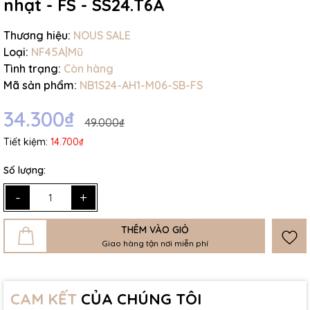
nhạt - FS - SS24.T6A
Thương hiệu:
NOUS SALE
Loại:
NF45A|Mũ
Tình trạng:
Còn hàng
Mã sản phẩm:
NB1S24-AH1-M06-SB-FS
34.300₫
49.000₫
Tiết kiệm:
14.700₫
Số lượng:
-
+
THÊM VÀO GIỎ
Giao hàng tận nơi miễn phí
CAM KẾT
CỦA CHÚNG TÔI