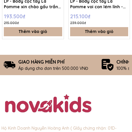
LP - Body cộc tay La
LP - Body cộc tay La
Pomme xin chào gấu trắng
Pomme voi con lém lỉnh -
- Be - 3-6M - SS26.T7A
Xanh - 12-18M - SS26.T7A
193.500₫
215.100₫
215.000₫
239.000₫
Thêm vào giỏ
Thêm vào giỏ
GIAO HÀNG MIỄN PHÍ
CHÍNH
Áp dụng cho đơn trên 500.000 VNĐ
100% s
Hộ Kinh Doanh Nguyễn Hoàng Anh ( GIấy chứng nhận: 01D-