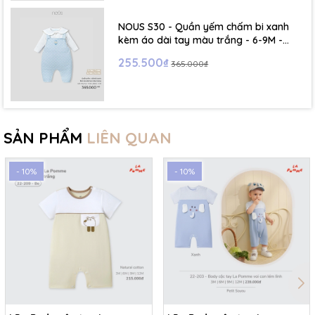
NOUS S30 - Quần yếm chấm bi xanh
kèm áo dài tay màu trắng - 6-9M -
SS26.T5C
255.500₫
365.000₫
SẢN PHẨM
LIÊN QUAN
- 10%
- 10%