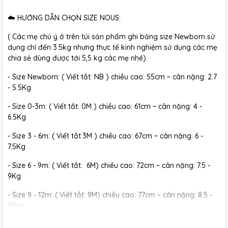
☁️ HƯỚNG DẪN CHỌN SIZE NOUS:
( Các mẹ chú ý ở trên túi sản phẩm ghi bảng size Newborn sử
dụng chỉ đến 3.5kg nhưng thực tế kinh nghiệm sử dụng các mẹ
chia sẻ dùng được tới 5,5 kg các mẹ nhé)
- Size Newborn: ( Viết tắt: NB ) chiều cao: 55cm ~ cân nặng: 2.7
- 5.5Kg
- Size 0-3m: ( Viết tắt: 0M ) chiều cao: 61cm ~ cân nặng: 4 -
6.5Kg
- Size 3 - 6m: ( Viết tắt:3M ) chiều cao: 67cm ~ cân nặng: 6 -
7.5Kg
- Size 6 - 9m: ( Viết tắt: 6M) chiều cao: 72cm ~ cân nặng: 7.5 -
9Kg
- Size 9 - 12m: ( Viết tắt: 9M) chiều cao: 77cm ~ cân nặng: 8.5 -
10Kg
- Size 12 - 18m:( Viết tắt: 12M) chiều cao: 79cm ~ cân nặng: 10 -