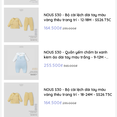
- Size S: 0-6 tháng
- Size M : 6-12 tháng
NOUS S30 - Bộ cài lệch dài tay màu
vàng thêu trang trí - 12-18M - SS26.T5C
- Size L : 12-24 tháng
164.500₫
235.000₫
- Size XL :2- 6 tuổi
NOUS S30 - Quần yếm chấm bi xanh
kèm áo dài tay màu trắng - 9-12M -
SS26.T5C
255.500₫
365.000₫
NOUS S30 - Bộ cài lệch dài tay màu
vàng thêu trang trí - 18-24M - SS26.T5C
164.500₫
235.000₫