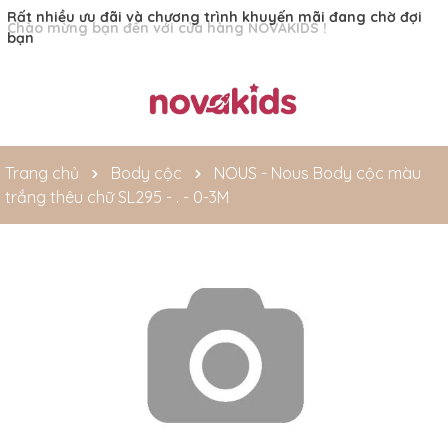
Rất nhiều ưu đãi và chương trình khuyến mãi đang chờ đợi
bạn
Trang chủ
Body cộc
NOUS - Nous Body cộc màu
trắng thêu chữ SL295 - . - 0-3M