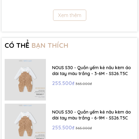
11.5Kg
Xem thêm
- Size 18 - 24m:( Viết tắt: 18M) chiều cao: 86cm ~ cân nặng: 11.5 -
13Kg
- Size 2 - 3Y: ( Viết tắt: 2Y) chiều cao: 86 - 96cm ~ cân nặng: 13 -
15Kg
CÓ THỂ
BẠN THÍCH
- Size 3 - 4Y: ( Viết tắt: 3Y) chiều cao: 96 - 106cm ~ cân nặng: 15 -
17Kg
NOUS S30 - Quần yếm kẻ nâu kèm áo
- Size 4 - 5Y: ( Viết tắt: 4Y) chiều cao: 107 - 114cm ~ cân nặng: 17
dài tay màu trắng - 3-6M - SS26.T5C
- 19Kg
255.500₫
365.000₫
- Size 5 - 6Y: ( Viết tắt: 5Y) chiều cao: 114 - 122cm ~ cân nặng: 19
- 22Kg
NOUS S30 - Quần yếm kẻ nâu kèm áo
☁️ Bảng Size Mũ, Giày và Phụ kiện :
dài tay màu trắng - 6-9M - SS26.T5C
255.500₫
365.000₫
- NB : Dưới 6 kg