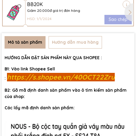
BB20K
Giảm 20.000đ giá trị đơn hàng
HSD: 1/1/2024
Sao chép
Mô tả sản phẩm
Hướng dẫn mua hàng
HƯỚNG DẪN ĐẶT SẢN PHẨM NÀY QUA SHOPEE :
B1: Vào link Shopee Sell
https://s.shopee.vn/40OCT22Zru
:
B2: Gõ mã định danh sản phẩm vào ô tìm kiếm sản phẩm
của shop:
Các lấy mã định danh sản phẩm: