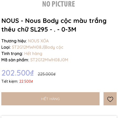
NOUS - Nous Body cộc màu trắng
thêu chữ SL295 - . - 0-3M
Mã giảm giá:
Thương hiệu:
NOUS XÓA
Loại:
ST2G12MWH08J|Body cộc
Ngày hết hạn:
Tình trạng:
Hết hàng
Mã sản phẩm:
ST2G12MWH08J0M
Điều kiện:
202.500₫
225.000₫
Tiết kiệm:
22.500₫
HẾT HÀNG