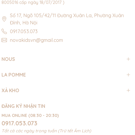
8005016 cấp ngày 18/07/2017 )
Số 17, Ngõ 105/42/11 Đường Xuân La, Phường Xuân
Đỉnh, Hà Nội
0917.053.073
novakidsvn@gmail.com
NOUS
LA POMME
XẢ KHO
ĐĂNG KÝ NHẬN TIN
MUA ONLINE (08:30 - 20:30)
0917.053.073
Tất cả các ngày trong tuần (Trừ tết Âm Lịch)