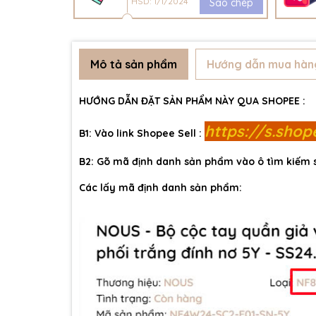
HSD: 1/1/2024
Sao chép
Mô tả sản phẩm
Hướng dẫn mua hàn
HƯỚNG DẪN ĐẶT SẢN PHẨM NÀY QUA SHOPEE :
https://s.sho
B1: Vào link Shopee Sell :
B2: Gõ mã định danh sản phẩm vào ô tìm kiếm
Các lấy mã định danh sản phẩm: