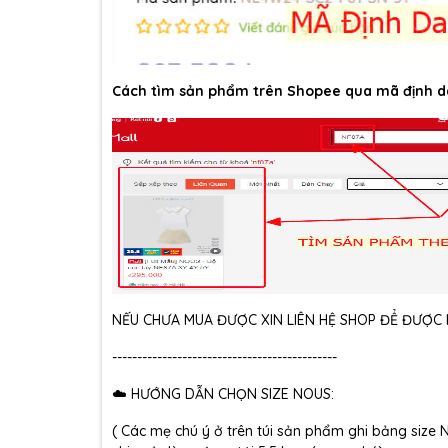
Cách tìm sản phẩm trên Shopee qua mã định d
NẾU CHƯA MUA ĐƯỢC XIN LIÊN HỆ SHOP ĐỂ ĐƯỢC H
---------------------------------------------
☁️ HƯỚNG DẪN CHỌN SIZE NOUS:
( Các mẹ chú ý ở trên túi sản phẩm ghi bảng size