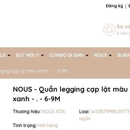
ng chờ đợi bạn
Đăng ký
So s
0
Sản 
ALE
BST MỚI !!!
COMBO ĐI SINH
NOUS
BUB
ing cạp lật màu xanh - . - 6-9M
NOUS - Quần legging cạp lật màu
xanh - . - 6-9M
Thương hiệu:
NOUS XÓA
Loại:
W22B73MBL00T|T
ngắn
Mã giảm giá:
Tình trạng:
Hết hàng