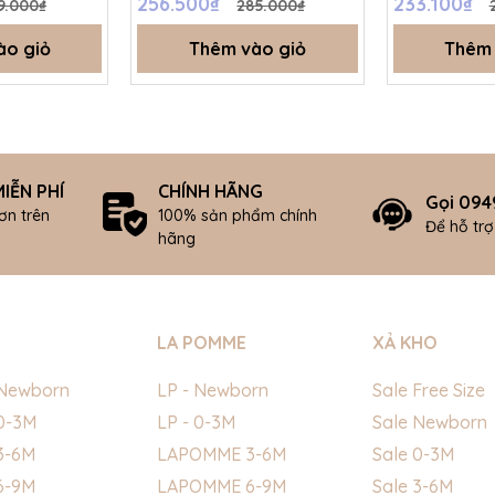
256.500₫
233.100₫
9.000₫
285.000₫
ào giỏ
Thêm vào giỏ
Thêm 
IỄN PHÍ
CHÍNH HÃNG
Gọi 094
ơn trên
100% sản phẩm chính
Để hỗ tr
hãng
LA POMME
XẢ KHO
Newborn
LP - Newborn
Sale Free Size
0-3M
LP - 0-3M
Sale Newborn
3-6M
LAPOMME 3-6M
Sale 0-3M
6-9M
LAPOMME 6-9M
Sale 3-6M