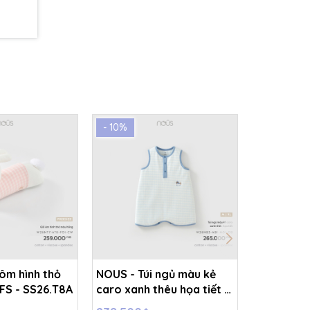
- 10%
- 10%
ôm hình thỏ
NOUS - Túi ngủ màu kẻ
NOUS - Tú
FS - SS26.T8A
caro xanh thêu họa tiết -
caro hồng
M - SS26.T8A
- SS26.T8