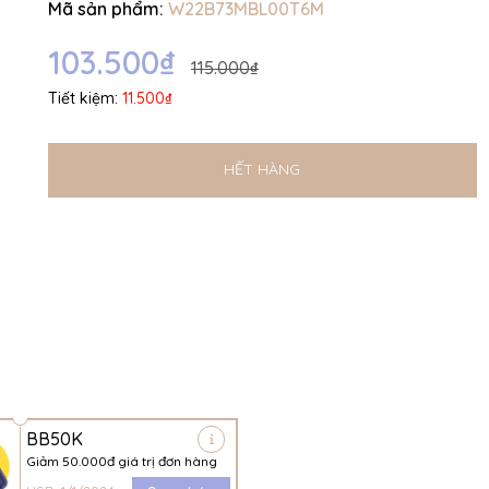
Mã sản phẩm:
W22B73MBL00T6M
Ngày hết hạn:
103.500₫
Điều kiện:
115.000₫
Tiết kiệm:
11.500₫
HẾT HÀNG
BB50K
Giảm 50.000đ giá trị đơn hàng