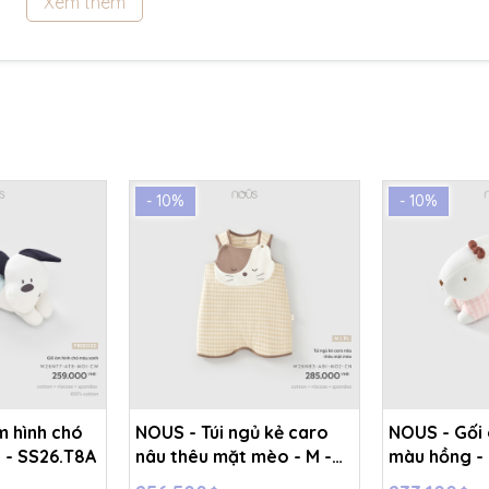
Xem thêm
- 10%
- 10%
m hình chó
NOUS - Túi ngủ kẻ caro
NOUS - Gối 
 - SS26.T8A
nâu thêu mặt mèo - M -
màu hồng - 
SS26.T8A