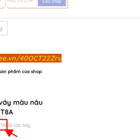
HSD: 1/1/2024
Sao chép
g
pee.vn/40OCT22Zru
 sản phẩm của shop: