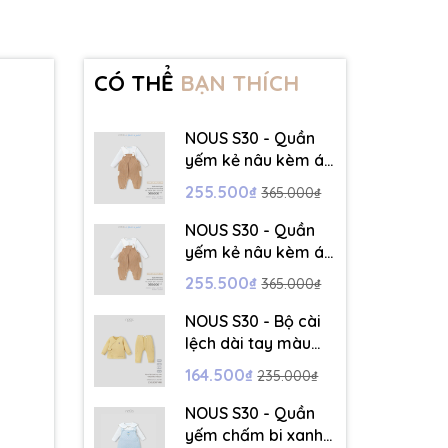
CÓ THỂ
BẠN THÍCH
NOUS S30 - Quần
yếm kẻ nâu kèm áo
dài tay màu trắng -
255.500₫
365.000₫
3-6M - SS26.T5C
NOUS S30 - Quần
yếm kẻ nâu kèm áo
dài tay màu trắng -
255.500₫
365.000₫
6-9M - SS26.T5C
NOUS S30 - Bộ cài
lệch dài tay màu
vàng thêu trang trí
164.500₫
235.000₫
- 12-18M - SS26.T5C
NOUS S30 - Quần
yếm chấm bi xanh