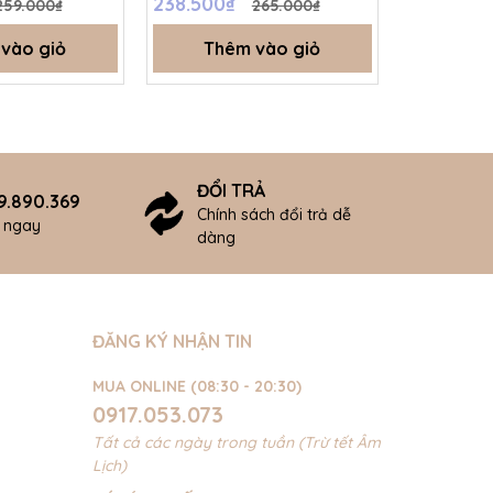
238.500₫
256.500
259.000₫
265.000₫
vào giỏ
Thêm vào giỏ
Thê
ĐỔI TRẢ
9.890.369
Chính sách đổi trả dễ
ợ ngay
dàng
ĐĂNG KÝ NHẬN TIN
MUA ONLINE (08:30 - 20:30)
0917.053.073
Tất cả các ngày trong tuần (Trừ tết Âm
Lịch)