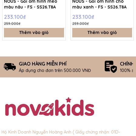
NOUS - Gối ôm hình mèo
NOUS - Gối ôm hình chó
màu nâu - FS - SS26.T8A
màu xanh - FS - SS26.T8A
233.100₫
233.100₫
259.000₫
259.000₫
Thêm vào giỏ
Thêm vào giỏ
GIAO HÀNG MIỄN PHÍ
CHÍNH
Áp dụng cho đơn trên 500.000 VNĐ
100% s
Hộ Kinh Doanh Nguyễn Hoàng Anh ( GIấy chứng nhận: 01D-