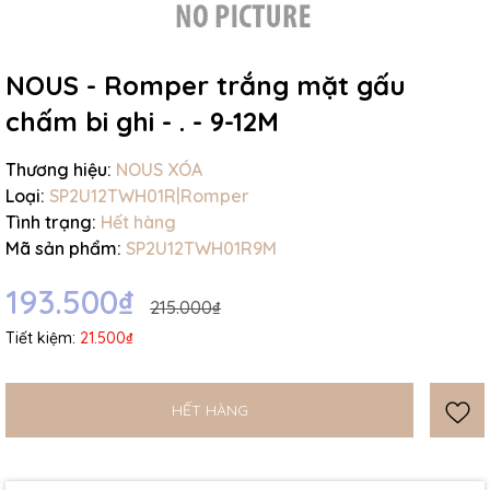
NOUS - Romper trắng mặt gấu
chấm bi ghi - . - 9-12M
Mã giảm giá:
Thương hiệu:
NOUS XÓA
Loại:
SP2U12TWH01R|Romper
Ngày hết hạn:
Tình trạng:
Hết hàng
Mã sản phẩm:
SP2U12TWH01R9M
Điều kiện:
193.500₫
215.000₫
Tiết kiệm:
21.500₫
HẾT HÀNG