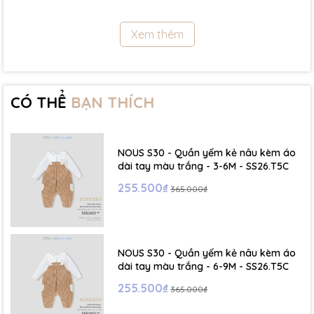
11.5Kg
Xem thêm
- Size 18 - 24m:( Viết tắt: 18M) chiều cao: 86cm ~ cân nặng: 11.5 -
13Kg
- Size 2 - 3Y: ( Viết tắt: 2Y) chiều cao: 86 - 96cm ~ cân nặng: 13 -
15Kg
CÓ THỂ
BẠN THÍCH
- Size 3 - 4Y: ( Viết tắt: 3Y) chiều cao: 96 - 106cm ~ cân nặng: 15 -
17Kg
NOUS S30 - Quần yếm kẻ nâu kèm áo
- Size 4 - 5Y: ( Viết tắt: 4Y) chiều cao: 107 - 114cm ~ cân nặng: 17
dài tay màu trắng - 3-6M - SS26.T5C
- 19Kg
255.500₫
365.000₫
- Size 5 - 6Y: ( Viết tắt: 5Y) chiều cao: 114 - 122cm ~ cân nặng: 19
- 22Kg
NOUS S30 - Quần yếm kẻ nâu kèm áo
☁️ Bảng Size Mũ, Giày và Phụ kiện :
dài tay màu trắng - 6-9M - SS26.T5C
255.500₫
365.000₫
- NB : Dưới 6 kg