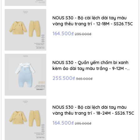
- Size S: 0-6 tháng
- Size M : 6-12 tháng
NOUS S30 - Bộ cài lệch dài tay màu
vàng thêu trang trí - 12-18M - SS26.T5C
- Size L : 12-24 tháng
164.500₫
235.000₫
- Size XL :2- 6 tuổi
NOUS S30 - Quần yếm chấm bi xanh
kèm áo dài tay màu trắng - 9-12M -
SS26.T5C
255.500₫
365.000₫
NOUS S30 - Bộ cài lệch dài tay màu
vàng thêu trang trí - 18-24M - SS26.T5C
164.500₫
235.000₫