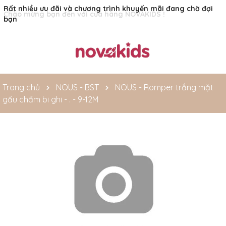
Rất nhiều ưu đãi và chương trình khuyến mãi đang chờ đợi
bạn
Trang chủ
NOUS - BST
NOUS - Romper trắng mặt
gấu chấm bi ghi - . - 9-12M