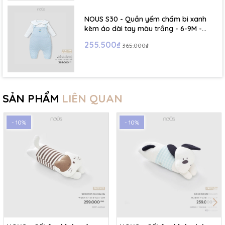
NOUS S30 - Quần yếm chấm bi xanh
kèm áo dài tay màu trắng - 6-9M -
SS26.T5C
255.500₫
365.000₫
SẢN PHẨM
LIÊN QUAN
- 10%
- 10%