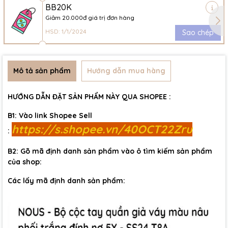
BB20K
Giảm 20.000đ giá trị đơn hàng
HSD: 1/1/2024
Sao chép
Mô tả sản phẩm
Hướng dẫn mua hàng
HƯỚNG DẪN ĐẶT SẢN PHẨM NÀY QUA SHOPEE :
B1: Vào link Shopee Sell
https://s.shopee.vn/40OCT22Zru
:
B2: Gõ mã định danh sản phẩm vào ô tìm kiếm sản phẩm
của shop:
Các lấy mã định danh sản phẩm: