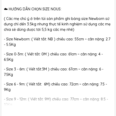
☁️ HƯỚNG DẪN CHỌN SIZE NOUS:
( Các mẹ chú ý ở trên túi sản phẩm ghi bảng size Newborn sử
dụng chỉ đến 3.5kg nhưng thực tế kinh nghiệm sử dụng các mẹ
chia sẻ dùng được tới 5,5 kg các mẹ nhé)
- Size Newborn: ( Viết tắt: NB ) chiều cao: 55cm ~ cân nặng: 2.7
- 5.5Kg
- Size 0-3m: ( Viết tắt: 0M ) chiều cao: 61cm ~ cân nặng: 4 -
6.5Kg
- Size 3 - 6m: ( Viết tắt:3M ) chiều cao: 67cm ~ cân nặng: 6 -
7.5Kg
- Size 6 - 9m: ( Viết tắt: 6M) chiều cao: 72cm ~ cân nặng: 7.5 -
9Kg
- Size 9 - 12m: ( Viết tắt: 9M) chiều cao: 77cm ~ cân nặng: 8.5 -
10Kg
- Size 12 - 18m:( Viết tắt: 12M) chiều cao: 79cm ~ cân nặng: 10 -