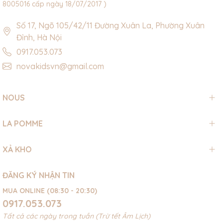
8005016 cấp ngày 18/07/2017 )
Số 17, Ngõ 105/42/11 Đường Xuân La, Phường Xuân
Đỉnh, Hà Nội
0917.053.073
novakidsvn@gmail.com
NOUS
LA POMME
XẢ KHO
ĐĂNG KÝ NHẬN TIN
MUA ONLINE (08:30 - 20:30)
0917.053.073
Tất cả các ngày trong tuần (Trừ tết Âm Lịch)