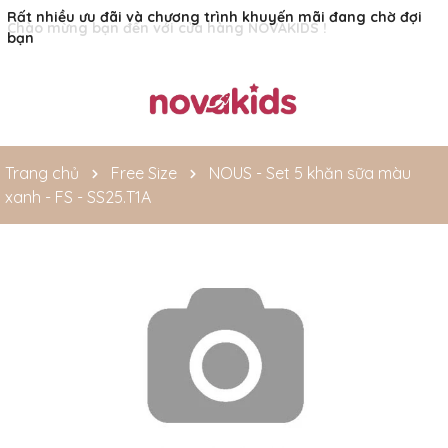
Rất nhiều ưu đãi và chương trình khuyến mãi đang chờ đợi
bạn
Trang chủ
Free Size
NOUS - Set 5 khăn sữa màu
xanh - FS - SS25.T1A