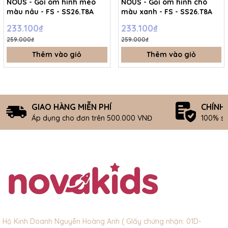
NOUS - Gối ôm hình mèo
NOUS - Gối ôm hình chó
màu nâu - FS - SS26.T8A
màu xanh - FS - SS26.T8A
233.100₫
233.100₫
259.000₫
259.000₫
Thêm vào giỏ
Thêm vào giỏ
GIAO HÀNG MIỄN PHÍ
CHÍNH
Áp dụng cho đơn trên 500.000 VNĐ
100% s
Hộ Kinh Doanh Nguyễn Hoàng Anh ( GIấy chứng nhận: 01D-