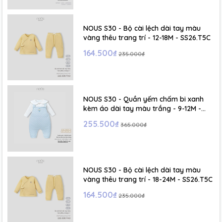
- Size S: 0-6 tháng
- Size M : 6-12 tháng
NOUS S30 - Bộ cài lệch dài tay màu
vàng thêu trang trí - 12-18M - SS26.T5C
- Size L : 12-24 tháng
164.500₫
235.000₫
- Size XL :2- 6 tuổi
NOUS S30 - Quần yếm chấm bi xanh
kèm áo dài tay màu trắng - 9-12M -
SS26.T5C
255.500₫
365.000₫
NOUS S30 - Bộ cài lệch dài tay màu
vàng thêu trang trí - 18-24M - SS26.T5C
164.500₫
235.000₫