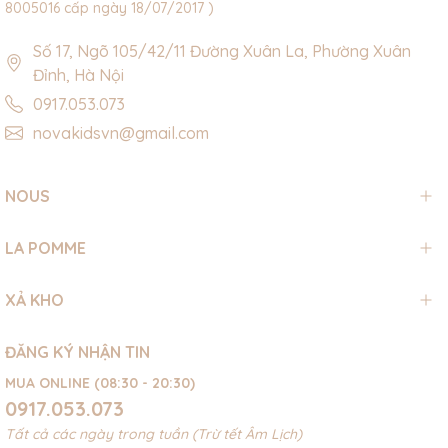
8005016 cấp ngày 18/07/2017 )
Số 17, Ngõ 105/42/11 Đường Xuân La, Phường Xuân
Đỉnh, Hà Nội
0917.053.073
novakidsvn@gmail.com
NOUS
LA POMME
XẢ KHO
ĐĂNG KÝ NHẬN TIN
MUA ONLINE (08:30 - 20:30)
0917.053.073
Tất cả các ngày trong tuần (Trừ tết Âm Lịch)