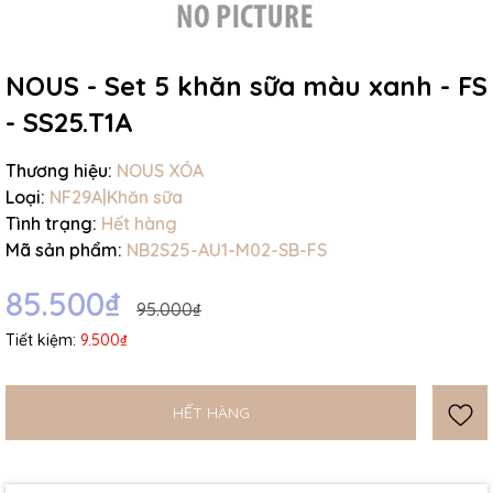
NOUS - Set 5 khăn sữa màu xanh - FS
- SS25.T1A
Mã giảm giá:
Thương hiệu:
NOUS XÓA
Loại:
NF29A|Khăn sữa
Ngày hết hạn:
Tình trạng:
Hết hàng
Mã sản phẩm:
NB2S25-AU1-M02-SB-FS
Điều kiện:
85.500₫
95.000₫
Tiết kiệm:
9.500₫
HẾT HÀNG