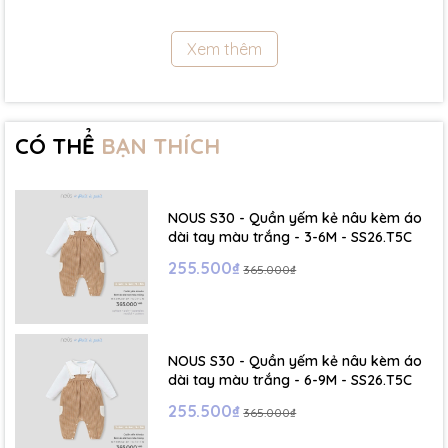
11.5Kg
Xem thêm
- Size 18 - 24m:( Viết tắt: 18M) chiều cao: 86cm ~ cân nặng: 11.5 -
13Kg
- Size 2 - 3Y: ( Viết tắt: 2Y) chiều cao: 86 - 96cm ~ cân nặng: 13 -
15Kg
CÓ THỂ
BẠN THÍCH
- Size 3 - 4Y: ( Viết tắt: 3Y) chiều cao: 96 - 106cm ~ cân nặng: 15 -
17Kg
NOUS S30 - Quần yếm kẻ nâu kèm áo
- Size 4 - 5Y: ( Viết tắt: 4Y) chiều cao: 107 - 114cm ~ cân nặng: 17
dài tay màu trắng - 3-6M - SS26.T5C
- 19Kg
255.500₫
365.000₫
- Size 5 - 6Y: ( Viết tắt: 5Y) chiều cao: 114 - 122cm ~ cân nặng: 19
- 22Kg
NOUS S30 - Quần yếm kẻ nâu kèm áo
☁️ Bảng Size Mũ, Giày và Phụ kiện :
dài tay màu trắng - 6-9M - SS26.T5C
255.500₫
365.000₫
- NB : Dưới 6 kg