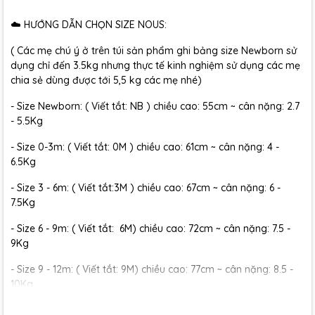
☁️ HƯỚNG DẪN CHỌN SIZE NOUS:
( Các mẹ chú ý ở trên túi sản phẩm ghi bảng size Newborn sử
dụng chỉ đến 3.5kg nhưng thực tế kinh nghiệm sử dụng các mẹ
chia sẻ dùng được tới 5,5 kg các mẹ nhé)
- Size Newborn: ( Viết tắt: NB ) chiều cao: 55cm ~ cân nặng: 2.7
- 5.5Kg
- Size 0-3m: ( Viết tắt: 0M ) chiều cao: 61cm ~ cân nặng: 4 -
6.5Kg
- Size 3 - 6m: ( Viết tắt:3M ) chiều cao: 67cm ~ cân nặng: 6 -
7.5Kg
- Size 6 - 9m: ( Viết tắt: 6M) chiều cao: 72cm ~ cân nặng: 7.5 -
9Kg
- Size 9 - 12m: ( Viết tắt: 9M) chiều cao: 77cm ~ cân nặng: 8.5 -
10Kg
- Size 12 - 18m:( Viết tắt: 12M) chiều cao: 79cm ~ cân nặng: 10 -