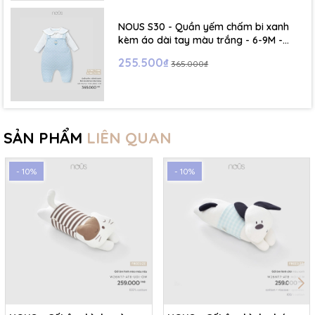
NOUS S30 - Quần yếm chấm bi xanh
kèm áo dài tay màu trắng - 6-9M -
SS26.T5C
255.500₫
365.000₫
SẢN PHẨM
LIÊN QUAN
- 10%
- 10%