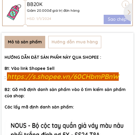
BB20K
Giảm 20.000đ giá trị đơn hàng
HSD: 1/1/2024
Sao chép
Mô tả sản phẩm
Hướng dẫn mua hàng
HƯỚNG DẪN ĐẶT SẢN PHẨM NÀY QUA SHOPEE :
B1: Vào link Shopee Sell
https://s.shopee.vn/60CHbmPBnW
:
B2: Gõ mã định danh sản phẩm vào ô tìm kiếm sản phẩm
của shop:
Các lấy mã định danh sản phẩm: