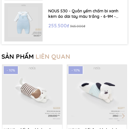
NOUS S30 - Quần yếm chấm bi xanh
kèm áo dài tay màu trắng - 6-9M -
SS26.T5C
255.500₫
365.000₫
SẢN PHẨM
LIÊN QUAN
- 10%
- 10%