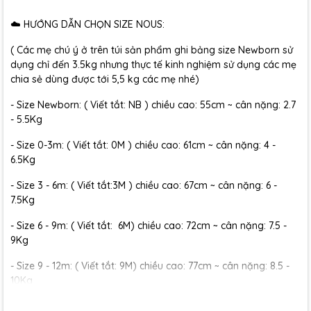
☁️ HƯỚNG DẪN CHỌN SIZE NOUS:
( Các mẹ chú ý ở trên túi sản phẩm ghi bảng size Newborn sử
dụng chỉ đến 3.5kg nhưng thực tế kinh nghiệm sử dụng các mẹ
chia sẻ dùng được tới 5,5 kg các mẹ nhé)
- Size Newborn: ( Viết tắt: NB ) chiều cao: 55cm ~ cân nặng: 2.7
- 5.5Kg
- Size 0-3m: ( Viết tắt: 0M ) chiều cao: 61cm ~ cân nặng: 4 -
6.5Kg
- Size 3 - 6m: ( Viết tắt:3M ) chiều cao: 67cm ~ cân nặng: 6 -
7.5Kg
- Size 6 - 9m: ( Viết tắt: 6M) chiều cao: 72cm ~ cân nặng: 7.5 -
9Kg
- Size 9 - 12m: ( Viết tắt: 9M) chiều cao: 77cm ~ cân nặng: 8.5 -
10Kg
- Size 12 - 18m:( Viết tắt: 12M) chiều cao: 79cm ~ cân nặng: 10 -