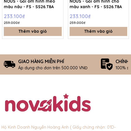
NOUS - Gối ôm hình mèo
NOUS - Gối ôm hình chó
màu nâu - FS - SS26.T8A
màu xanh - FS - SS26.T8A
233.100₫
233.100₫
259.000₫
259.000₫
Thêm vào giỏ
Thêm vào giỏ
GIAO HÀNG MIỄN PHÍ
CHÍNH
Áp dụng cho đơn trên 500.000 VNĐ
100% s
Hộ Kinh Doanh Nguyễn Hoàng Anh ( GIấy chứng nhận: 01D-