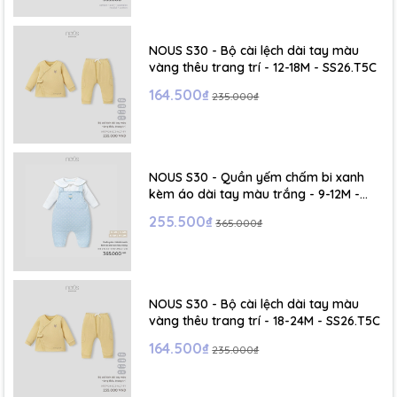
- Size S: 0-6 tháng
- Size M : 6-12 tháng
NOUS S30 - Bộ cài lệch dài tay màu
vàng thêu trang trí - 12-18M - SS26.T5C
- Size L : 12-24 tháng
164.500₫
235.000₫
- Size XL :2- 6 tuổi
NOUS S30 - Quần yếm chấm bi xanh
kèm áo dài tay màu trắng - 9-12M -
SS26.T5C
255.500₫
365.000₫
NOUS S30 - Bộ cài lệch dài tay màu
vàng thêu trang trí - 18-24M - SS26.T5C
164.500₫
235.000₫