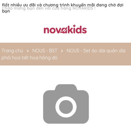
Rất nhiều ưu đãi và chương trình khuyến mãi đang chờ đợi
bạn
Trang chủ
NOUS - BST
NOUS - Set áo dài quần dài
phối họa tiết hoa hồng đỏ