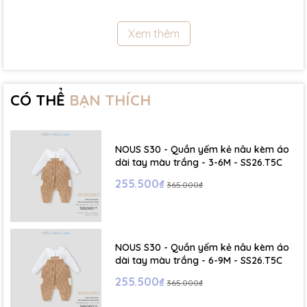
11.5Kg
Xem thêm
- Size 18 - 24m:( Viết tắt: 18M) chiều cao: 86cm ~ cân nặng: 11.5 -
13Kg
- Size 2 - 3Y: ( Viết tắt: 2Y) chiều cao: 86 - 96cm ~ cân nặng: 13 -
15Kg
CÓ THỂ
BẠN THÍCH
- Size 3 - 4Y: ( Viết tắt: 3Y) chiều cao: 96 - 106cm ~ cân nặng: 15 -
17Kg
NOUS S30 - Quần yếm kẻ nâu kèm áo
- Size 4 - 5Y: ( Viết tắt: 4Y) chiều cao: 107 - 114cm ~ cân nặng: 17
dài tay màu trắng - 3-6M - SS26.T5C
- 19Kg
255.500₫
365.000₫
- Size 5 - 6Y: ( Viết tắt: 5Y) chiều cao: 114 - 122cm ~ cân nặng: 19
- 22Kg
NOUS S30 - Quần yếm kẻ nâu kèm áo
☁️ Bảng Size Mũ, Giày và Phụ kiện :
dài tay màu trắng - 6-9M - SS26.T5C
255.500₫
365.000₫
- NB : Dưới 6 kg