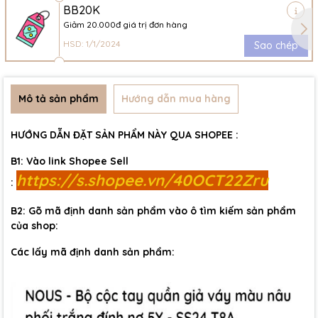
BB20K
Giảm 20.000đ giá trị đơn hàng
HSD: 1/1/2024
Sao chép
Mô tả sản phẩm
Hướng dẫn mua hàng
HƯỚNG DẪN ĐẶT SẢN PHẨM NÀY QUA SHOPEE :
B1: Vào link Shopee Sell
https://s.shopee.vn/40OCT22Zru
:
B2: Gõ mã định danh sản phẩm vào ô tìm kiếm sản phẩm
của shop:
Các lấy mã định danh sản phẩm: