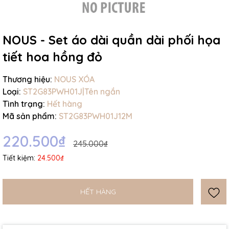
NOUS - Set áo dài quần dài phối họa
tiết hoa hồng đỏ
Mã giảm giá:
Thương hiệu:
NOUS XÓA
Loại:
ST2G83PWH01J|Tên ngắn
Ngày hết hạn:
Tình trạng:
Hết hàng
Mã sản phẩm:
ST2G83PWH01J12M
Điều kiện:
220.500₫
245.000₫
Tiết kiệm:
24.500₫
HẾT HÀNG