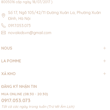
8005016 cấp ngày 18/07/2017 )
Số 17, Ngõ 105/42/11 Đường Xuân La, Phường Xuân
Đỉnh, Hà Nội
0917.053.073
novakidsvn@gmail.com
NOUS
LA POMME
XẢ KHO
ĐĂNG KÝ NHẬN TIN
MUA ONLINE (08:30 - 20:30)
0917.053.073
Tất cả các ngày trong tuần (Trừ tết Âm Lịch)