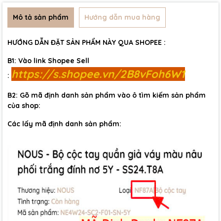
Mô tả sản phẩm
Hướng dẫn mua hàng
HƯỚNG DẪN ĐẶT SẢN PHẨM NÀY QUA SHOPEE :
B1: Vào link Shopee Sell
https://s.shopee.vn/2B8vFoh6W1
:
B2: Gõ mã định danh sản phẩm vào ô tìm kiếm sản phẩm
của shop:
Các lấy mã định danh sản phẩm: