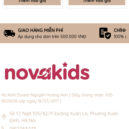
Thêm vào giỏ
Thêm vào giỏ
GIAO HÀNG MIỄN PHÍ
CHÍNH
Áp dụng cho đơn trên 500.000 VNĐ
100% s
Hộ Kinh Doanh Nguyễn Hoàng Anh ( GIấy chứng nhận: 01D-
8005016 cấp ngày 18/07/2017 )
Số 17, Ngõ 105/42/11 Đường Xuân La, Phường Xuân
Đỉnh, Hà Nội
0917.053.073