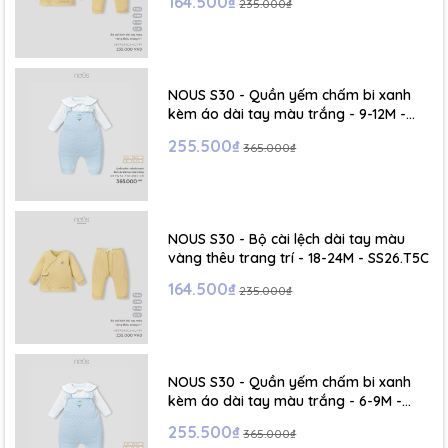
164.500₫
235.000₫
- Size XL :2- 6 tuổi
NOUS S30 - Quần yếm chấm bi xanh
kèm áo dài tay màu trắng - 9-12M -
SS26.T5C
255.500₫
365.000₫
NOUS S30 - Bộ cài lệch dài tay màu
vàng thêu trang trí - 18-24M - SS26.T5C
164.500₫
235.000₫
NOUS S30 - Quần yếm chấm bi xanh
kèm áo dài tay màu trắng - 6-9M -
SS26.T5C
255.500₫
365.000₫