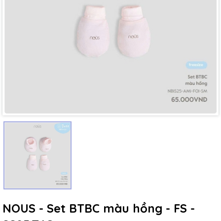
Mã giảm giá:
Ngày hết hạn:
Điều kiện:
NOUS - Set BTBC màu hồng - FS -