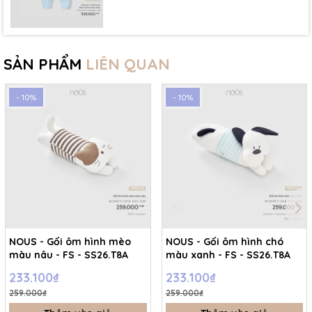
SẢN PHẨM
LIÊN QUAN
- 10%
- 10%
NOUS - Gối ôm hình mèo
NOUS - Gối ôm hình chó
màu nâu - FS - SS26.T8A
màu xanh - FS - SS26.T8A
233.100₫
233.100₫
259.000₫
259.000₫