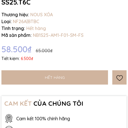
SS25.T6C
Thương hiệu:
NOUS XÓA
Loại:
NF26A|BTBC
Tình trạng:
Hết hàng
Mã sản phẩm:
NB1S25-AM1-F01-SM-FS
58.500₫
65.000₫
Tiết kiệm:
6.500₫
HẾT HÀNG
CAM KẾT
CỦA CHÚNG TÔI
Cam kết 100% chính hãng