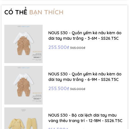
- Size 2 - 3Y: ( Viết tắt: 2Y) chiều cao: 86 - 96cm ~ cân nặng: 13 -
15Kg
CÓ THỂ
BẠN THÍCH
- Size 3 - 4Y: ( Viết tắt: 3Y) chiều cao: 96 - 106cm ~ cân nặng: 15 -
17Kg
NOUS S30 - Quần yếm kẻ nâu kèm áo
- Size 4 - 5Y: ( Viết tắt: 4Y) chiều cao: 107 - 114cm ~ cân nặng: 17
dài tay màu trắng - 3-6M - SS26.T5C
- 19Kg
255.500₫
365.000₫
- Size 5 - 6Y: ( Viết tắt: 5Y) chiều cao: 114 - 122cm ~ cân nặng: 19
- 22Kg
NOUS S30 - Quần yếm kẻ nâu kèm áo
☁️ Bảng Size Mũ, Giày và Phụ kiện :
dài tay màu trắng - 6-9M - SS26.T5C
255.500₫
365.000₫
- NB : Dưới 6 kg
- Size S: 0-6 tháng
- Size M : 6-12 tháng
NOUS S30 - Bộ cài lệch dài tay màu
vàng thêu trang trí - 12-18M - SS26.T5C
- Size L : 12-24 tháng