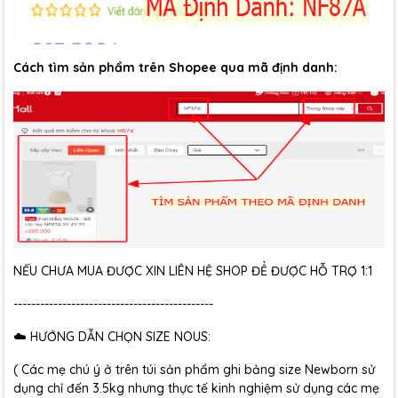
Cách tìm sản phẩm trên Shopee qua mã định danh:
NẾU CHƯA MUA ĐƯỢC XIN LIÊN HỆ SHOP ĐỂ ĐƯỢC HỖ TRỢ 1:1
---------------------------------------------
☁️ HƯỚNG DẪN CHỌN SIZE NOUS:
( Các mẹ chú ý ở trên túi sản phẩm ghi bảng size Newborn sử
dụng chỉ đến 3.5kg nhưng thực tế kinh nghiệm sử dụng các mẹ