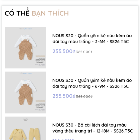
- Size 2 - 3Y: ( Viết tắt: 2Y) chiều cao: 86 - 96cm ~ cân nặng: 13 -
15Kg
CÓ THỂ
BẠN THÍCH
- Size 3 - 4Y: ( Viết tắt: 3Y) chiều cao: 96 - 106cm ~ cân nặng: 15 -
17Kg
NOUS S30 - Quần yếm kẻ nâu kèm áo
- Size 4 - 5Y: ( Viết tắt: 4Y) chiều cao: 107 - 114cm ~ cân nặng: 17
dài tay màu trắng - 3-6M - SS26.T5C
- 19Kg
255.500₫
365.000₫
- Size 5 - 6Y: ( Viết tắt: 5Y) chiều cao: 114 - 122cm ~ cân nặng: 19
- 22Kg
NOUS S30 - Quần yếm kẻ nâu kèm áo
☁️ Bảng Size Mũ, Giày và Phụ kiện :
dài tay màu trắng - 6-9M - SS26.T5C
255.500₫
365.000₫
- NB : Dưới 6 kg
- Size S: 0-6 tháng
- Size M : 6-12 tháng
NOUS S30 - Bộ cài lệch dài tay màu
vàng thêu trang trí - 12-18M - SS26.T5C
- Size L : 12-24 tháng