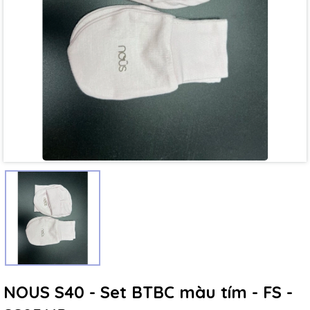
Mã giảm giá:
Ngày hết hạn:
Điều kiện:
NOUS S40 - Set BTBC màu tím - FS -