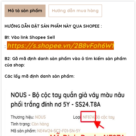
Mô tả sản phẩm
Hướng dẫn mua hàng
HƯỚNG DẪN ĐẶT SẢN PHẨM NÀY QUA SHOPEE :
B1: Vào link Shopee Sell
https://s.shopee.vn/2B8vFoh6W1
:
B2: Gõ mã định danh sản phẩm vào ô tìm kiếm sản phẩm
của shop:
Các lấy mã định danh sản phẩm: