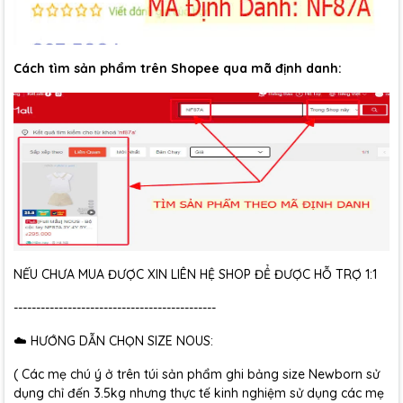
Cách tìm sản phẩm trên Shopee qua mã định danh:
NẾU CHƯA MUA ĐƯỢC XIN LIÊN HỆ SHOP ĐỂ ĐƯỢC HỖ TRỢ 1:1
---------------------------------------------
☁️ HƯỚNG DẪN CHỌN SIZE NOUS:
( Các mẹ chú ý ở trên túi sản phẩm ghi bảng size Newborn sử
dụng chỉ đến 3.5kg nhưng thực tế kinh nghiệm sử dụng các mẹ