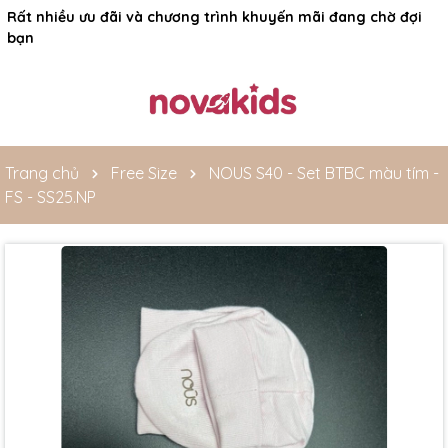
Rất nhiều ưu đãi và chương trình khuyến mãi đang chờ đợi
bạn
Trang chủ
Free Size
NOUS S40 - Set BTBC màu tím -
FS - SS25.NP