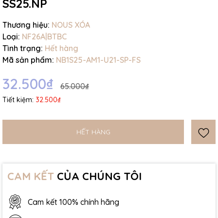
SS25.NP
Thương hiệu:
NOUS XÓA
Loại:
NF26A|BTBC
Tình trạng:
Hết hàng
Mã sản phẩm:
NB1S25-AM1-U21-SP-FS
32.500₫
65.000₫
Tiết kiệm:
32.500₫
HẾT HÀNG
CAM KẾT
CỦA CHÚNG TÔI
Cam kết 100% chính hãng