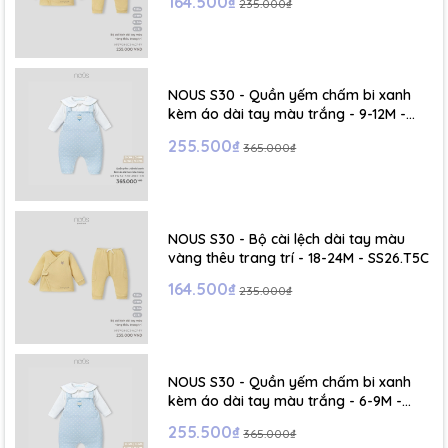
164.500₫
235.000₫
- Size XL :2- 6 tuổi
NOUS S30 - Quần yếm chấm bi xanh
kèm áo dài tay màu trắng - 9-12M -
SS26.T5C
255.500₫
365.000₫
NOUS S30 - Bộ cài lệch dài tay màu
vàng thêu trang trí - 18-24M - SS26.T5C
164.500₫
235.000₫
NOUS S30 - Quần yếm chấm bi xanh
kèm áo dài tay màu trắng - 6-9M -
SS26.T5C
255.500₫
365.000₫