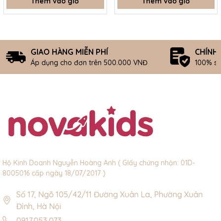
Thêm vào giỏ
Thêm vào giỏ
GIAO HÀNG MIỄN PHÍ
CHÍNH
Áp dụng cho đơn trên 500.000 VNĐ
100% s
Hộ Kinh Doanh Nguyễn Hoàng Anh ( GIấy chứng nhận: 01D-
8005016 cấp ngày 18/07/2017 )
Số 17, Ngõ 105/42/11 Đường Xuân La, Phường Xuân
Đỉnh, Hà Nội
0917.053.073