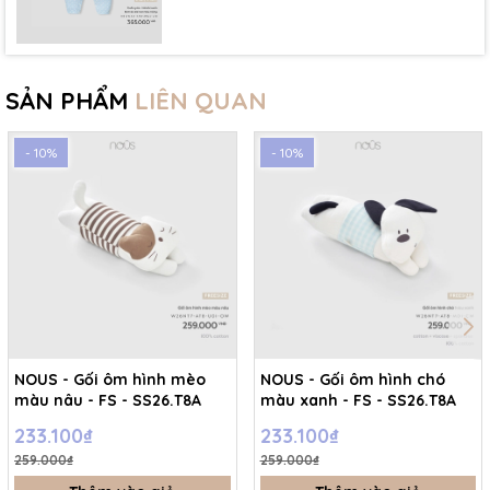
SẢN PHẨM
LIÊN QUAN
- 10%
- 10%
NOUS - Gối ôm hình mèo
NOUS - Gối ôm hình chó
màu nâu - FS - SS26.T8A
màu xanh - FS - SS26.T8A
233.100₫
233.100₫
259.000₫
259.000₫