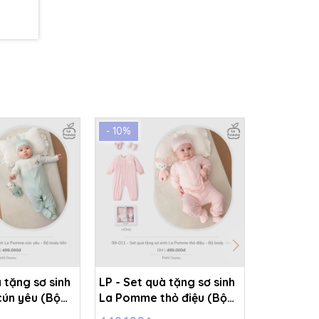
- 10%
- 10%
 tặng sơ sinh
LP - Set quà tặng sơ sinh
LP - Set q
ún yêu (Bộ
La Pomme thỏ điệu (Bộ
La Pomme
 Xanh mint -
body liền) - Hồng - 0-3M -
quần áo rờ