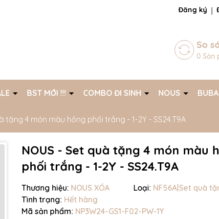
ng chờ đợi bạn
Đăng ký
So s
0
Sản 
ALE
BST MỚI !!!
COMBO ĐI SINH
NOUS
BUB
à tặng 4 món màu hồng phối trắng - 1-2Y - SS24.T9A
NOUS - Set quà tặng 4 món màu 
phối trắng - 1-2Y - SS24.T9A
Thương hiệu:
NOUS XÓA
Loại:
NF56A|Set quà tặ
Tình trạng:
Hết hàng
Mã giảm giá:
Mã sản phẩm:
NP3W24-GS1-F02-PW-1Y