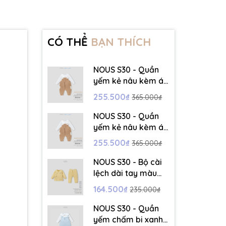
CÓ THỂ
BẠN THÍCH
NOUS S30 - Quần
yếm kẻ nâu kèm áo
dài tay màu trắng -
255.500₫
365.000₫
3-6M - SS26.T5C
NOUS S30 - Quần
yếm kẻ nâu kèm áo
dài tay màu trắng -
255.500₫
365.000₫
6-9M - SS26.T5C
NOUS S30 - Bộ cài
lệch dài tay màu
vàng thêu trang trí
164.500₫
235.000₫
- 12-18M - SS26.T5C
NOUS S30 - Quần
yếm chấm bi xanh