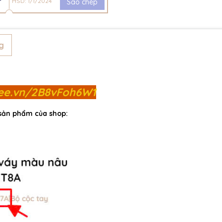
HSD: 1/1/2024
Sao chép
g
pee.vn/2B8vFoh6W1
 sản phẩm của shop: