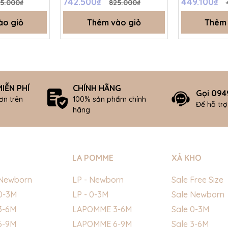
742.500₫
449.100₫
5.000₫
825.000₫
0-3M - SS26
ào giỏ
Thêm vào giỏ
Thêm 
IỄN PHÍ
CHÍNH HÃNG
Gọi 094
ơn trên
100% sản phẩm chính
Để hỗ tr
hãng
LA POMME
XẢ KHO
Newborn
LP - Newborn
Sale Free Size
0-3M
LP - 0-3M
Sale Newborn
3-6M
LAPOMME 3-6M
Sale 0-3M
6-9M
LAPOMME 6-9M
Sale 3-6M