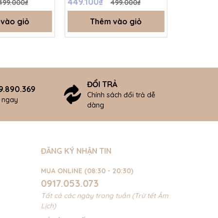
449.100₫
440.100
499.000₫
499.000₫
.T6A
SS26.T6A
0-3M - SS
vào giỏ
Thêm vào giỏ
Thê
ĐỔI TRẢ
9.890.369
Chính sách đổi trả dễ
ợ ngay
dàng
ĐĂNG KÝ NHẬN TIN
MUA ONLINE (08:30 - 20:30)
0917.053.073
Tất cả các ngày trong tuần (Trừ tết Âm
Lịch)