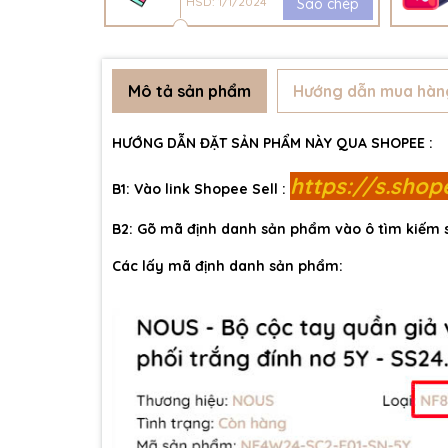
HSD: 1/1/2024
Sao chép
Mô tả sản phẩm
Hướng dẫn mua hàn
HƯỚNG DẪN ĐẶT SẢN PHẨM NÀY QUA SHOPEE :
https://s.sho
B1: Vào link Shopee Sell :
B2: Gõ mã định danh sản phẩm vào ô tìm kiếm
Các lấy mã định danh sản phẩm: