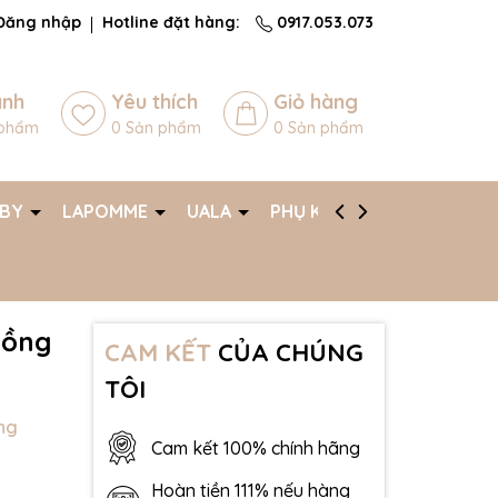
Đăng nhập
Hotline đặt hàng:
0917.053.073
ánh
Yêu thích
Giỏ hàng
phẩm
0
Sản phẩm
0
Sản phẩm
ABY
LAPOMME
UALA
PHỤ KIỆN
AFF
hồng
CAM KẾT
CỦA CHÚNG
TÔI
ng
Cam kết 100% chính hãng
Hoàn tiền 111% nếu hàng