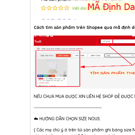
Cách tìm sản phẩm trên Shopee qua mã định d
NẾU CHƯA MUA ĐƯỢC XIN LIÊN HỆ SHOP ĐỂ ĐƯỢC H
---------------------------------------------
☁️ HƯỚNG DẪN CHỌN SIZE NOUS:
( Các mẹ chú ý ở trên túi sản phẩm ghi bảng size