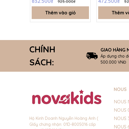
832.500₫
472.500₫
925.000₫
52
SS26.T8A
Thêm vào giỏ
Thêm v
CHÍNH
GIAO HÀNG M
Áp dụng cho đ
SÁCH:
500.000 VNĐ
NOUS
NOUS 
NOUS 
NOUS 
Hộ Kinh Doanh Nguyễn Hoàng Anh (
GIấy chứng nhận: 01D-8005016 cấp
NOUS 