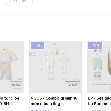
Xem thêm
- 10%
- 10%
uà tặng bé
NOUS - Combo đi sinh 16
LP - Set quà
 0-3M -
món màu trắng -
La Pomme c
Newborn - SS26.T6A
body liền) -