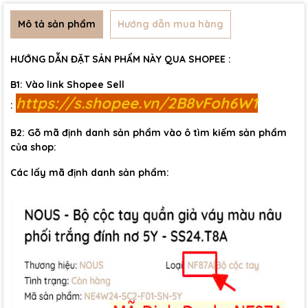
Mô tả sản phẩm
Hướng dẫn mua hàng
HƯỚNG DẪN ĐẶT SẢN PHẨM NÀY QUA SHOPEE :
B1: Vào link Shopee Sell
https://s.shopee.vn/2B8vFoh6W1
:
B2: Gõ mã định danh sản phẩm vào ô tìm kiếm sản phẩm
của shop:
Các lấy mã định danh sản phẩm: