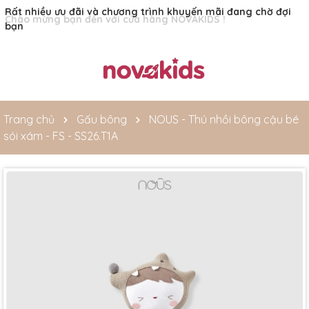
Rất nhiều ưu đãi và chương trình khuyến mãi đang chờ đợi
bạn
Trang chủ
Gấu bông
NOUS - Thú nhồi bông cậu bé
sói xám - FS - SS26.T1A