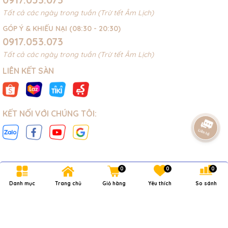
Tất cả các ngày trong tuần (Trừ tết Âm Lịch)
GÓP Ý & KHIẾU NẠI (08:30 - 20:30)
0917.053.073
Tất cả các ngày trong tuần (Trừ tết Âm Lịch)
LIÊN KẾT SÀN
KẾT NỐI VỚI CHÚNG TÔI:
0
0
0
Bản quyền thuộc về
NOVAKIDS
.
Danh mục
Trang chủ
Giỏ hàng
Yêu thích
So sánh
Cung cấp bởi
Sapo