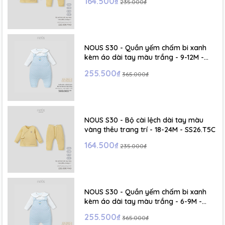
164.500₫
235.000₫
- Size XL :2- 6 tuổi
NOUS S30 - Quần yếm chấm bi xanh
kèm áo dài tay màu trắng - 9-12M -
SS26.T5C
255.500₫
365.000₫
NOUS S30 - Bộ cài lệch dài tay màu
vàng thêu trang trí - 18-24M - SS26.T5C
164.500₫
235.000₫
NOUS S30 - Quần yếm chấm bi xanh
kèm áo dài tay màu trắng - 6-9M -
SS26.T5C
255.500₫
365.000₫