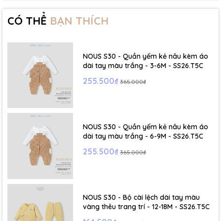
- Size 2 - 3Y: ( Viết tắt: 2Y) chiều cao: 86 - 96cm ~ cân nặng: 13 -
15Kg
CÓ THỂ
BẠN THÍCH
- Size 3 - 4Y: ( Viết tắt: 3Y) chiều cao: 96 - 106cm ~ cân nặng: 15 -
17Kg
NOUS S30 - Quần yếm kẻ nâu kèm áo
- Size 4 - 5Y: ( Viết tắt: 4Y) chiều cao: 107 - 114cm ~ cân nặng: 17
dài tay màu trắng - 3-6M - SS26.T5C
- 19Kg
255.500₫
365.000₫
- Size 5 - 6Y: ( Viết tắt: 5Y) chiều cao: 114 - 122cm ~ cân nặng: 19
- 22Kg
NOUS S30 - Quần yếm kẻ nâu kèm áo
☁️ Bảng Size Mũ, Giày và Phụ kiện :
dài tay màu trắng - 6-9M - SS26.T5C
255.500₫
365.000₫
- NB : Dưới 6 kg
- Size S: 0-6 tháng
- Size M : 6-12 tháng
NOUS S30 - Bộ cài lệch dài tay màu
vàng thêu trang trí - 12-18M - SS26.T5C
- Size L : 12-24 tháng