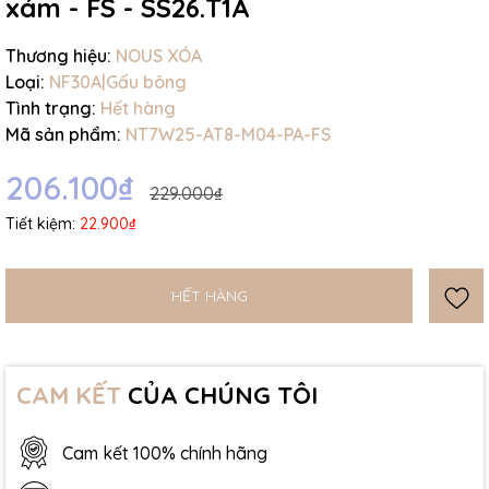
xám - FS - SS26.T1A
Thương hiệu:
NOUS XÓA
Loại:
NF30A|Gấu bông
Tình trạng:
Hết hàng
Mã sản phẩm:
NT7W25-AT8-M04-PA-FS
206.100₫
229.000₫
Tiết kiệm:
22.900₫
HẾT HÀNG
CAM KẾT
CỦA CHÚNG TÔI
Cam kết 100% chính hãng