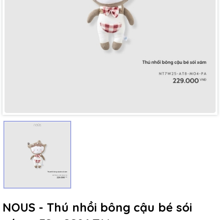
Mã giảm giá:
Ngày hết hạn:
Điều kiện:
NOUS - Thú nhồi bông cậu bé sói