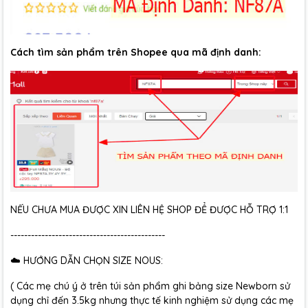
Cách tìm sản phẩm trên Shopee qua mã định danh:
NẾU CHƯA MUA ĐƯỢC XIN LIÊN HỆ SHOP ĐỂ ĐƯỢC HỖ TRỢ 1:1
---------------------------------------------
☁️ HƯỚNG DẪN CHỌN SIZE NOUS:
( Các mẹ chú ý ở trên túi sản phẩm ghi bảng size Newborn sử
dụng chỉ đến 3.5kg nhưng thực tế kinh nghiệm sử dụng các mẹ