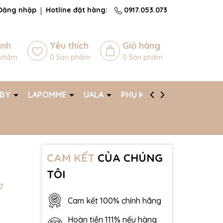
Đăng nhập
Hotline đặt hàng:
0917.053.073
ánh
Yêu thích
Giỏ hàng
phẩm
0
Sản phẩm
0
Sản phẩm
ABY
LAPOMME
UALA
PHỤ KIỆN
AFF
CAM KẾT
CỦA CHÚNG
TÔI
7
Cam kết 100% chính hãng
Hoàn tiền 111% nếu hàng