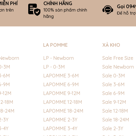
IỄN PHÍ
CHÍNH HÃNG
Gọi 094
ơn trên
100% sản phẩm chính
Để hỗ tr
hãng
LA POMME
XẢ KHO
Newborn
LP - Newborn
Sale Free Size
0-3M
LP - 0-3M
Sale Newborn
3-6M
LAPOMME 3-6M
Sale 0-3M
6-9M
LAPOMME 6-9M
Sale 3-6M
9-12M
LAPOMME 9-12M
Sale 6-9M
2-18M
LAPOMME 12-18M
Sale 9-12M
18-24M
LAPOMME 18-24M
Sale 12-18M
2-3Y
LAPOMME 2-3Y
Sale 18-24M
3-4Y
LAPOMME 3-4Y
Sale 2-3Y