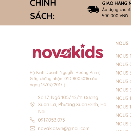
CHÍNH
GIAO HÀNG M
Áp dụng cho đ
SÁCH:
500.000 VNĐ
NOUS
NOUS 
NOUS 
NOUS 
Hộ Kinh Doanh Nguyễn Hoàng Anh (
GIấy chứng nhận: 01D-8005016 cấp
NOUS 
ngày 18/07/2017 )
NOUS 
Số 17, Ngõ 105/42/11 Đường
NOUS 1
Xuân La, Phường Xuân Đỉnh, Hà
NOUS 
Nội
NOUS 
0917.053.073
NOUS 
novakidsvn@gmail.com