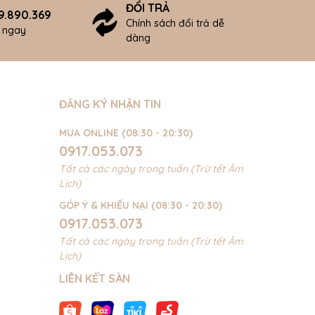
ĐỔI TRẢ
9.890.369
Chính sách đổi trả dễ
ợ ngay
dàng
ĐĂNG KÝ NHẬN TIN
MUA ONLINE (08:30 - 20:30)
0917.053.073
Tất cả các ngày trong tuần (Trừ tết Âm
Lịch)
GÓP Ý & KHIẾU NẠI (08:30 - 20:30)
0917.053.073
Tất cả các ngày trong tuần (Trừ tết Âm
Lịch)
LIÊN KẾT SÀN