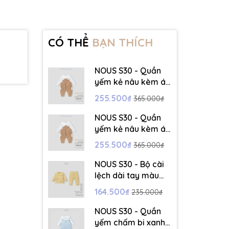
CÓ THỂ
BẠN THÍCH
NOUS S30 - Quần
yếm kẻ nâu kèm áo
dài tay màu trắng -
255.500₫
365.000₫
3-6M - SS26.T5C
NOUS S30 - Quần
yếm kẻ nâu kèm áo
dài tay màu trắng -
255.500₫
365.000₫
6-9M - SS26.T5C
NOUS S30 - Bộ cài
lệch dài tay màu
vàng thêu trang trí
164.500₫
235.000₫
- 12-18M - SS26.T5C
NOUS S30 - Quần
yếm chấm bi xanh