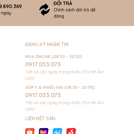
ĐỔI TRẢ
9.890.369
Chính sách đổi trả dễ
ợ ngay
dàng
ĐĂNG KÝ NHẬN TIN
MUA ONLINE (08:30 - 20:30)
0917.053.073
Tất cả các ngày trong tuần (Trừ tết Âm
Lịch)
GÓP Ý & KHIẾU NẠI (08:30 - 20:30)
0917.053.073
Tất cả các ngày trong tuần (Trừ tết Âm
Lịch)
LIÊN KẾT SÀN