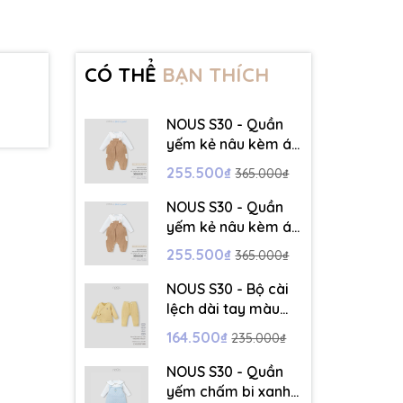
CÓ THỂ
BẠN THÍCH
NOUS S30 - Quần
yếm kẻ nâu kèm áo
dài tay màu trắng -
255.500₫
365.000₫
3-6M - SS26.T5C
NOUS S30 - Quần
yếm kẻ nâu kèm áo
dài tay màu trắng -
255.500₫
365.000₫
6-9M - SS26.T5C
NOUS S30 - Bộ cài
lệch dài tay màu
vàng thêu trang trí
164.500₫
235.000₫
- 12-18M - SS26.T5C
NOUS S30 - Quần
yếm chấm bi xanh