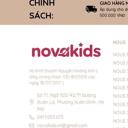
CHÍNH
GIAO HÀNG M
Áp dụng cho đ
SÁCH:
500.000 VNĐ
NOUS
NOUS 
NOUS 
NOUS 
Hộ Kinh Doanh Nguyễn Hoàng Anh (
GIấy chứng nhận: 01D-8005016 cấp
NOUS 
ngày 18/07/2017 )
NOUS 
Số 17, Ngõ 105/42/11 Đường
NOUS 1
Xuân La, Phường Xuân Đỉnh, Hà
NOUS 
Nội
NOUS 
0917.053.073
NOUS 
novakidsvn@gmail.com