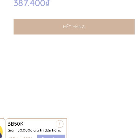
387.400₫
HẾT HÀNG
BB50K
Giảm 50.000đ giá trị đơn hàng