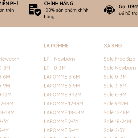
IỄN PHÍ
CHÍNH HÃNG
Gọi 094
ơn trên
100% sản phẩm chính
Để hỗ tr
hãng
LA POMME
XẢ KHO
Newborn
LP - Newborn
Sale Free Size
0-3M
LP - 0-3M
Sale Newborn
3-6M
LAPOMME 3-6M
Sale 0-3M
6-9M
LAPOMME 6-9M
Sale 3-6M
9-12M
LAPOMME 9-12M
Sale 6-9M
2-18M
LAPOMME 12-18M
Sale 9-12M
18-24M
LAPOMME 18-24M
Sale 12-18M
2-3Y
LAPOMME 2-3Y
Sale 18-24M
3-4Y
LAPOMME 3-4Y
Sale 2-3Y