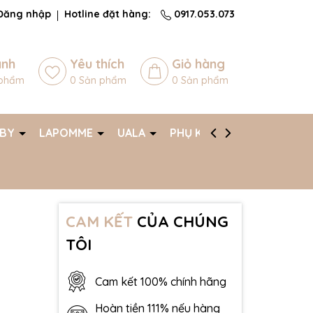
Đăng nhập
Hotline đặt hàng:
0917.053.073
ánh
Yêu thích
Giỏ hàng
phẩm
0
Sản phẩm
0
Sản phẩm
ABY
LAPOMME
UALA
PHỤ KIỆN
AFF
CAM KẾT
CỦA CHÚNG
TÔI
Cam kết 100% chính hãng
Hoàn tiền 111% nếu hàng