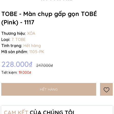
Ngày hết hạn:
TOBE - Màn chụp gấp gọn TOBÉ
Điều kiện:
(Pink) - 1117
Thương hiệu:
XÓA
Loại:
7. TOBE
Tình trạng:
Hết hàng
Mã sản phẩm:
1105-PK
228.000₫
247.000₫
Tiết kiệm:
19.000₫
HẾT HÀNG
CAM KẾT
CỦA CHÚNG TÔI