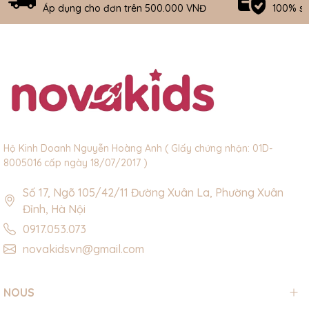
Áp dụng cho đơn trên 500.000 VNĐ
100% s
Hộ Kinh Doanh Nguyễn Hoàng Anh ( GIấy chứng nhận: 01D-
8005016 cấp ngày 18/07/2017 )
Số 17, Ngõ 105/42/11 Đường Xuân La, Phường Xuân
Đỉnh, Hà Nội
0917.053.073
novakidsvn@gmail.com
NOUS