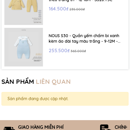
164.500₫
235.000₫
NOUS S30 - Quần yếm chấm bi xanh
kèm áo dài tay màu trắng - 9-12M -
SS26.T5C
255.500₫
365.000₫
SẢN PHẨM
LIÊN QUAN
Sản phẩm đang được cập nhật.
GIAO HÀNG MIỄN PHÍ
CHÍNH