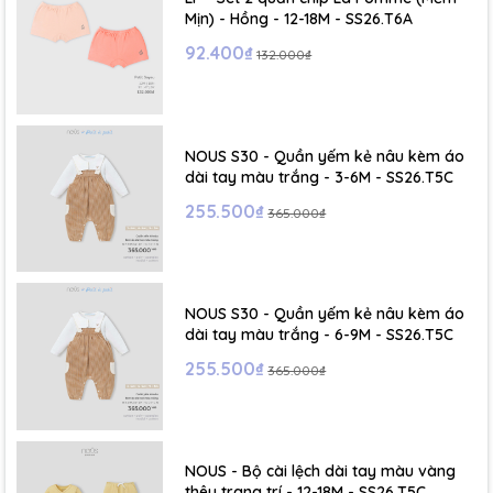
Mịn) - Hồng - 12-18M - SS26.T6A
92.400₫
132.000₫
NOUS S30 - Quần yếm kẻ nâu kèm áo
dài tay màu trắng - 3-6M - SS26.T5C
255.500₫
365.000₫
NOUS S30 - Quần yếm kẻ nâu kèm áo
dài tay màu trắng - 6-9M - SS26.T5C
255.500₫
365.000₫
NOUS - Bộ cài lệch dài tay màu vàng
thêu trang trí - 12-18M - SS26.T5C