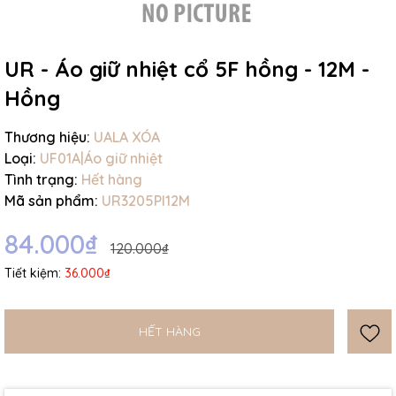
UR - Áo giữ nhiệt cổ 5F hồng - 12M -
Hồng
Mã giảm giá:
Thương hiệu:
UALA XÓA
Ngày hết hạn:
Loại:
UF01A|Áo giữ nhiệt
Điều kiện:
Tình trạng:
Hết hàng
Mã sản phẩm:
UR3205PI12M
84.000₫
120.000₫
Tiết kiệm:
36.000₫
HẾT HÀNG