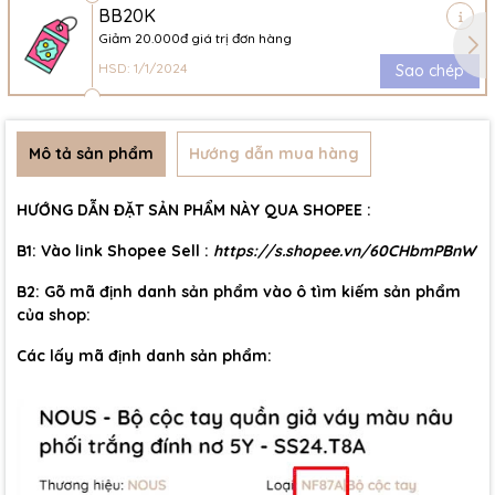
BB20K
Giảm 20.000đ giá trị đơn hàng
HSD: 1/1/2024
Sao chép
Mô tả sản phẩm
Hướng dẫn mua hàng
HƯỚNG DẪN ĐẶT SẢN PHẨM NÀY QUA SHOPEE :
B1: Vào link Shopee Sell :
https://s.shopee.vn/60CHbmPBnW
B2: Gõ mã định danh sản phẩm vào ô tìm kiếm sản phẩm
của shop:
Các lấy mã định danh sản phẩm: