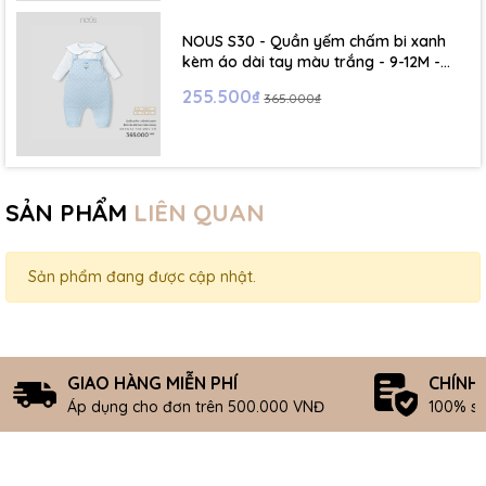
NOUS S30 - Quần yếm chấm bi xanh
kèm áo dài tay màu trắng - 9-12M -
SS26.T5C
255.500₫
365.000₫
SẢN PHẨM
LIÊN QUAN
Sản phẩm đang được cập nhật.
GIAO HÀNG MIỄN PHÍ
CHÍNH
Áp dụng cho đơn trên 500.000 VNĐ
100% s