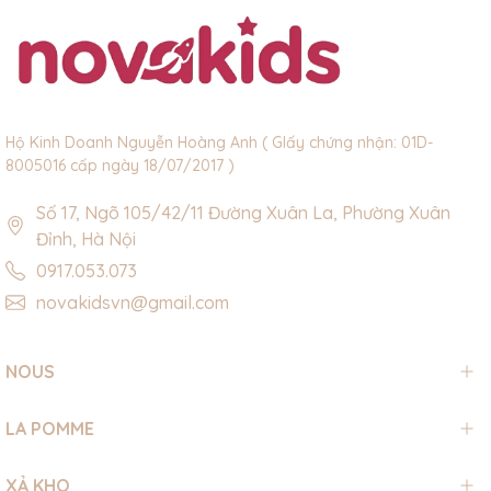
Hộ Kinh Doanh Nguyễn Hoàng Anh ( GIấy chứng nhận: 01D-
8005016 cấp ngày 18/07/2017 )
Số 17, Ngõ 105/42/11 Đường Xuân La, Phường Xuân
Đỉnh, Hà Nội
0917.053.073
novakidsvn@gmail.com
NOUS
LA POMME
XẢ KHO