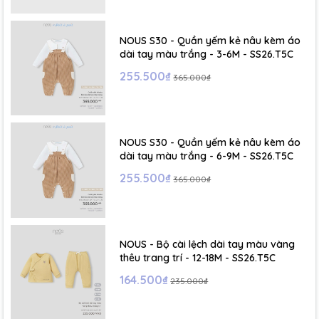
- Size 150: chiều dài chân bé khoảng 12.5 cm
NOUS S30 - Quần yếm kẻ nâu kèm áo
- Size 160: chiều dài chân bé khoảng 13 cm
dài tay màu trắng - 3-6M - SS26.T5C
255.500₫
365.000₫
- Size 170: chiều dài chân bé khoảng 13.5 cm
- Size 180: chiều dài chân bé khoảng 14 cm
---------------------------------
NOUS S30 - Quần yếm kẻ nâu kèm áo
dài tay màu trắng - 6-9M - SS26.T5C
255.500₫
365.000₫
NOUS - Bộ cài lệch dài tay màu vàng
thêu trang trí - 12-18M - SS26.T5C
164.500₫
235.000₫