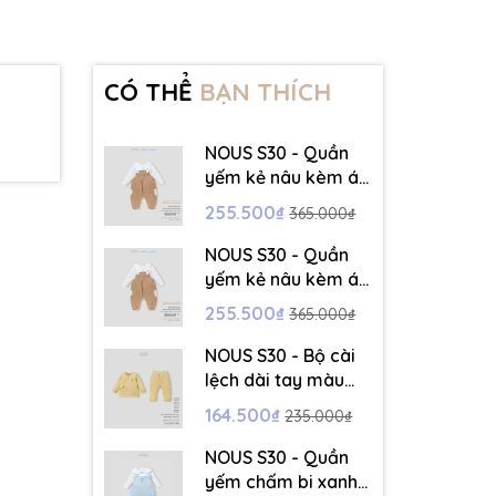
CÓ THỂ
BẠN THÍCH
NOUS S30 - Quần
yếm kẻ nâu kèm áo
dài tay màu trắng -
255.500₫
365.000₫
3-6M - SS26.T5C
NOUS S30 - Quần
yếm kẻ nâu kèm áo
dài tay màu trắng -
255.500₫
365.000₫
6-9M - SS26.T5C
NOUS S30 - Bộ cài
lệch dài tay màu
vàng thêu trang trí
164.500₫
235.000₫
- 12-18M - SS26.T5C
NOUS S30 - Quần
yếm chấm bi xanh