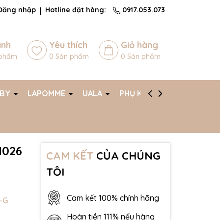
Đăng nhập
Hotline đặt hàng:
0917.053.073
ánh
Yêu thích
Giỏ hàng
phẩm
0
Sản phẩm
0
Sản phẩm
ABY
LAPOMME
UALA
PHỤ KIỆN
AFF
N026
CAM KẾT
CỦA CHÚNG
TÔI
Cam kết 100% chính hãng
-G
Hoàn tiền 111% nếu hàng