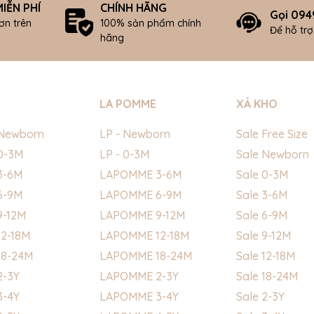
IỄN PHÍ
CHÍNH HÃNG
Gọi 094
ơn trên
100% sản phẩm chính
Để hỗ tr
hãng
LA POMME
XẢ KHO
Newborn
LP - Newborn
Sale Free Size
0-3M
LP - 0-3M
Sale Newborn
3-6M
LAPOMME 3-6M
Sale 0-3M
6-9M
LAPOMME 6-9M
Sale 3-6M
9-12M
LAPOMME 9-12M
Sale 6-9M
2-18M
LAPOMME 12-18M
Sale 9-12M
18-24M
LAPOMME 18-24M
Sale 12-18M
2-3Y
LAPOMME 2-3Y
Sale 18-24M
3-4Y
LAPOMME 3-4Y
Sale 2-3Y