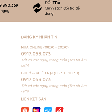
ĐỔI TRẢ
9.890.369
Chính sách đổi trả dễ
ợ ngay
dàng
ĐĂNG KÝ NHẬN TIN
MUA ONLINE (08:30 - 20:30)
0917.053.073
Tất cả các ngày trong tuần (Trừ tết Âm
Lịch)
GÓP Ý & KHIẾU NẠI (08:30 - 20:30)
0917.053.073
Tất cả các ngày trong tuần (Trừ tết Âm
Lịch)
LIÊN KẾT SÀN