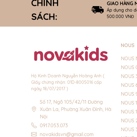
CHÍNH
GIAO HÀNG M
Áp dụng cho đ
SÁCH:
500.000 VNĐ
NOUS
NOUS 
NOUS 
NOUS 
Hộ Kinh Doanh Nguyễn Hoàng Anh (
GIấy chứng nhận: 01D-8005016 cấp
NOUS 
ngày 18/07/2017 )
NOUS 
Số 17, Ngõ 105/42/11 Đường
NOUS 1
Xuân La, Phường Xuân Đỉnh, Hà
NOUS 
Nội
NOUS 
0917.053.073
NOUS 
novakidsvn@gmail.com