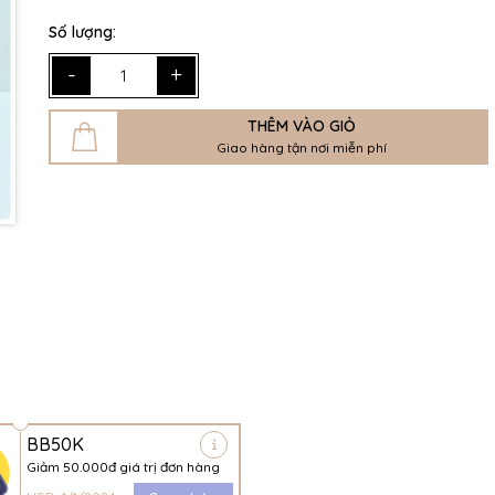
Số lượng:
-
+
THÊM VÀO GIỎ
Giao hàng tận nơi miễn phí
BB50K
Giảm 50.000đ giá trị đơn hàng