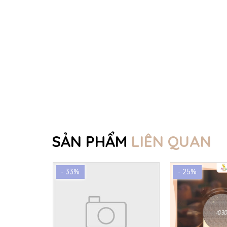
SẢN PHẨM
LIÊN QUAN
- 33%
- 25%