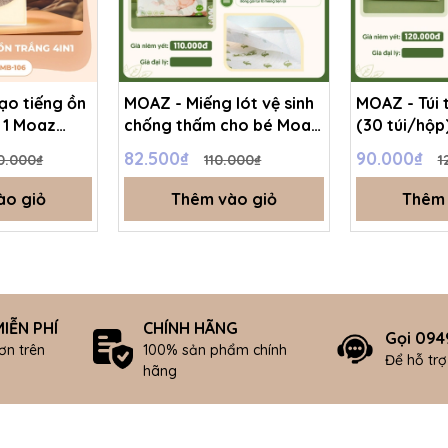
ạo tiếng ồn
MOAZ - Miếng lót vệ sinh
MOAZ - Túi 
 1 Moaz
chống thấm cho bé Moaz
(30 túi/hộp
6
Eco 10c/bịch
82.500₫
90.000₫
0.000₫
110.000₫
1
ào giỏ
Thêm vào giỏ
Thêm 
IỄN PHÍ
CHÍNH HÃNG
Gọi 094
ơn trên
100% sản phẩm chính
Để hỗ tr
hãng