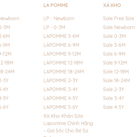
LA POMME
XẢ KHO
Newborn
LP - Newborn
Sale Free Size
0-3M
LP - 0-3M
Sale Newborn
3-6M
LAPOMME 3-6M
Sale 0-3M
6-9M
LAPOMME 6-9M
Sale 3-6M
9-12M
LAPOMME 9-12M
Sale 6-9M
2-18M
LAPOMME 12-18M
Sale 9-12M
18-24M
LAPOMME 18-24M
Sale 12-18M
2-3Y
LAPOMME 2-3Y
Sale 18-24M
3-4Y
LAPOMME 3-4Y
Sale 2-3Y
4-5Y
LAPOMME 4-5Y
Sale 3-4Y
5-6Y
LAPOMME 5-6Y
Sale 4-5Y
Xả Kho Khăn Sữa
Lapomme Chính Hãng
– Giá Sốc Cho Bé Sơ