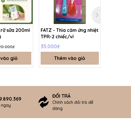
trữ sữa 200ml
FATZ - Thìa cảm ứng nhiệt
FATZ - Túi
)
TPR-2 chiếc/vỉ
trữ sữa m
Compact 
35.000₫
65.000₫
20.000₫
21l (30 tú
vào giỏ
Thêm vào giỏ
Thê
ĐỔI TRẢ
9.890.369
Chính sách đổi trả dễ
ợ ngay
dàng