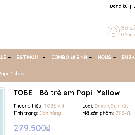
ng chờ đợi bạn
Đăng ký
So s
0
Sản 
ALE
BST MỚI !!!
COMBO ĐI SINH
NOUS
BUB
api- Yellow
TOBE - Bô trẻ em Papi- Yellow
Mã giảm giá:
Thương hiệu:
TOBE VN
Loại:
Đang cập nhật
Tình trạng:
Còn hàng
Mã sản phẩm:
2113-YL
Ngày hết hạn:
279.500₫
Điều kiện: