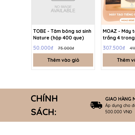
TOBE - Tăm bông sơ sinh
MOAZ - Máy t
Nature (hộp 400 que)
trắng 4 trong
BéBé MB – 10
50.000₫
307.500₫
75.000₫
41
Thêm vào giỏ
Thêm v
CHÍNH
GIAO HÀNG M
Áp dụng cho đ
SÁCH:
500.000 VNĐ