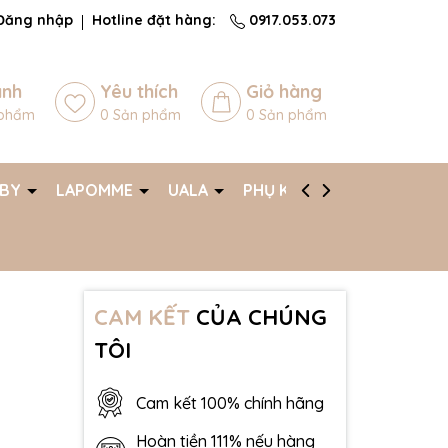
Đăng nhập
Hotline đặt hàng:
0917.053.073
ánh
Yêu thích
Giỏ hàng
phẩm
0
Sản phẩm
0
Sản phẩm
ABY
LAPOMME
UALA
PHỤ KIỆN
AFF
CAM KẾT
CỦA CHÚNG
TÔI
Cam kết 100% chính hãng
Hoàn tiền 111% nếu hàng