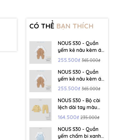
CÓ THỂ
BẠN THÍCH
NOUS S30 - Quần
yếm kẻ nâu kèm áo
dài tay màu trắng -
255.500₫
365.000₫
3-6M - SS26.T5C
NOUS S30 - Quần
yếm kẻ nâu kèm áo
dài tay màu trắng -
255.500₫
365.000₫
6-9M - SS26.T5C
NOUS S30 - Bộ cài
lệch dài tay màu
vàng thêu trang trí
164.500₫
235.000₫
- 12-18M - SS26.T5C
NOUS S30 - Quần
yếm chấm bi xanh