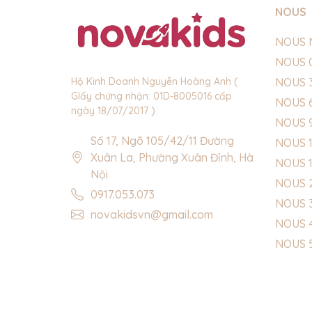
NOUS
NOUS 
NOUS 
NOUS 
Hộ Kinh Doanh Nguyễn Hoàng Anh (
GIấy chứng nhận: 01D-8005016 cấp
NOUS 
ngày 18/07/2017 )
NOUS 
Số 17, Ngõ 105/42/11 Đường
NOUS 1
Xuân La, Phường Xuân Đỉnh, Hà
NOUS 
Nội
NOUS 
0917.053.073
NOUS 
novakidsvn@gmail.com
NOUS 
NOUS 