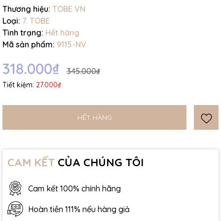
Thương hiệu:
TOBE VN
Loại:
7. TOBE
Tình trạng:
Hết hàng
Mã sản phẩm:
9115-NV
318.000₫
345.000₫
Tiết kiệm:
27.000₫
HẾT HÀNG
CAM KẾT
CỦA CHÚNG TÔI
Cam kết 100% chính hãng
Hoàn tiền 111% nếu hàng giả