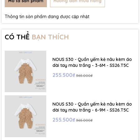
Mô tả sản phẩm
Hướng dẫn mua hàng
Thông tin sản phẩm đang được cập nhật
CÓ THỂ
BẠN THÍCH
NOUS S30 - Quần yếm kẻ nâu kèm áo
dài tay màu trắng - 3-6M - SS26.T5C
255.500₫
365.000₫
NOUS S30 - Quần yếm kẻ nâu kèm áo
dài tay màu trắng - 6-9M - SS26.T5C
255.500₫
365.000₫