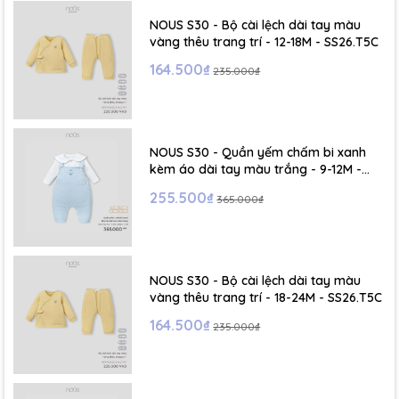
NOUS S30 - Bộ cài lệch dài tay màu
vàng thêu trang trí - 12-18M - SS26.T5C
164.500₫
235.000₫
NOUS S30 - Quần yếm chấm bi xanh
kèm áo dài tay màu trắng - 9-12M -
SS26.T5C
255.500₫
365.000₫
NOUS S30 - Bộ cài lệch dài tay màu
vàng thêu trang trí - 18-24M - SS26.T5C
164.500₫
235.000₫