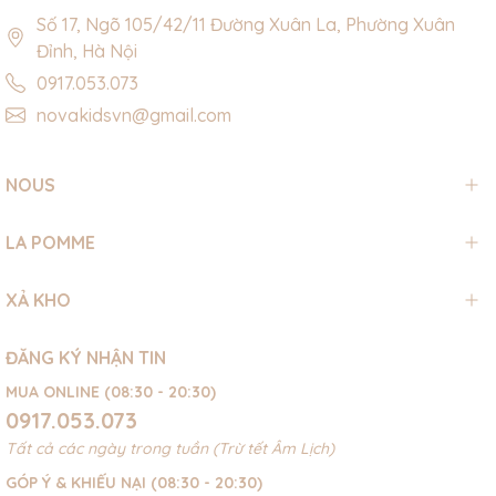
Số 17, Ngõ 105/42/11 Đường Xuân La, Phường Xuân
Đỉnh, Hà Nội
0917.053.073
novakidsvn@gmail.com
NOUS
LA POMME
XẢ KHO
ĐĂNG KÝ NHẬN TIN
MUA ONLINE (08:30 - 20:30)
0917.053.073
Tất cả các ngày trong tuần (Trừ tết Âm Lịch)
GÓP Ý & KHIẾU NẠI (08:30 - 20:30)