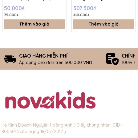
MB – 106
50.000₫
307.500₫
75.000₫
410.000₫
Thêm vào giỏ
Thêm vào giỏ
GIAO HÀNG MIỄN PHÍ
CHÍNH
Áp dụng cho đơn trên 500.000 VNĐ
100% s
Hộ Kinh Doanh Nguyễn Hoàng Anh ( GIấy chứng nhận: 01D-
8005016 cấp ngày 18/07/2017 )