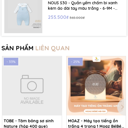
NOUS S30 - Quần yếm chấm bi xanh
kèm áo dài tay màu trắng - 6-9M -
SS26.T5C
255.500₫
365.000₫
SẢN PHẨM
LIÊN QUAN
- 33%
- 25%
TOBE - Tăm bông sơ sinh
MOAZ - Máy tạo tiếng ồn
Nature (hộp 400 que)
trắng 4 trong 1 Moaz BéBé